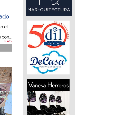
tado
n el
con...
[+ info]