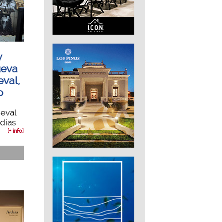
y
ueva
val,
o
eval
 días
[+ info]