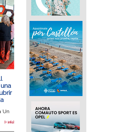
l
 una
ubrir
da
a 'Un
[+ info]