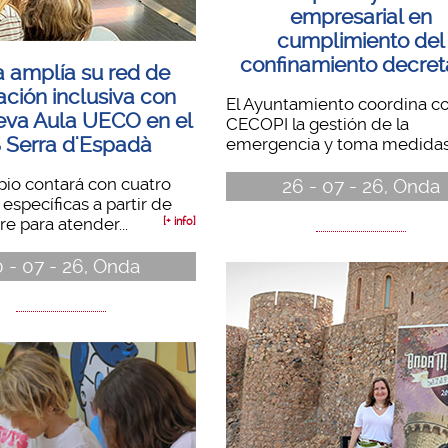
empresarial en
cumplimiento del
confinamiento decre
 amplía su red de
ción inclusiva con
El Ayuntamiento coordina co
eva Aula UECO en el
CECOPI la gestión de la
S Serra d'Espadà
emergencia y toma medidas 
pio contará con cuatro
26 - 07 - 26, Onda
específicas a partir de
e para atender...
[+ info]
 - 07 - 26, Onda