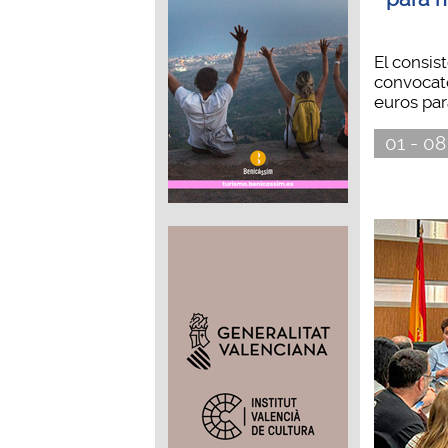
El consis
convocat
euros para
01 - 08