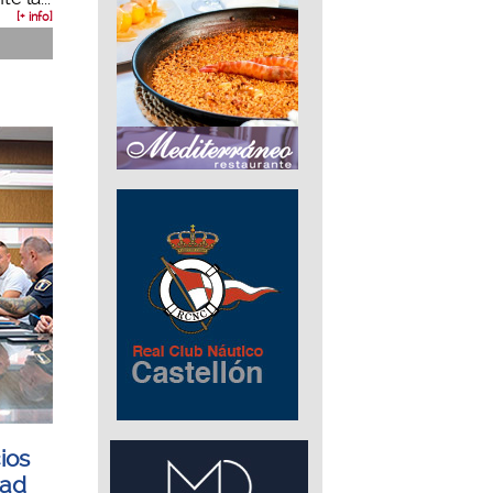
[+ info]
ios
dad