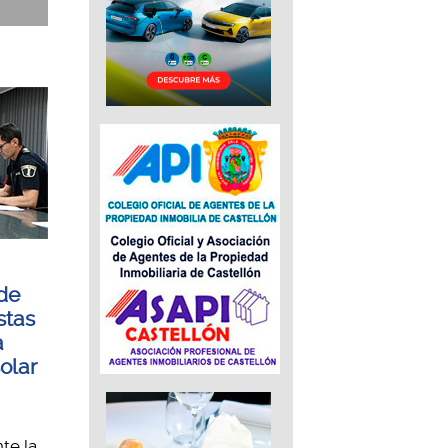
 de
stas
a
solar
e la...