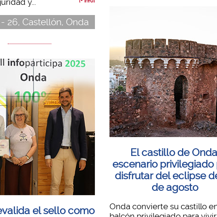
ridad y...
[+ info]
 - 26, Castellón, Onda
El castillo de Onda
escenario privilegiado
disfrutar del eclipse d
de agosto
Onda convierte su castillo e
valida el sello como
balcón privilegiado para vivir