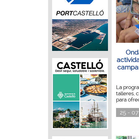
Onda
activid
campaña
La progra
talleres,
para ofrec
25 - 07