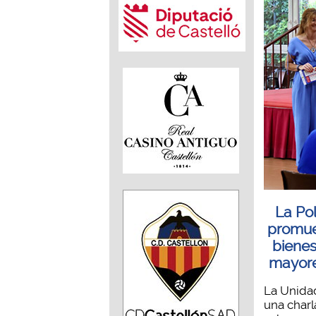
La Po
promue
bienes
mayore
La Unida
una charl