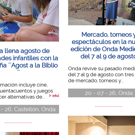
Mercado, torneos 
espectáculos en la n
edición de Onda Medie
 llena agosto de
del 7 al 9 de agost
ades infantiles con la
 ´´Agost a la Biblio
Onda revive su pasado medi
´´
del 7 al 9 de agosto con tres
de mercado, torneos y...
mación incluye cine,
 cuentacuentos y juegos
20 - 07 - 26, Onda
er alternativas de...
[+ info]
 - 26, Castellón, Onda