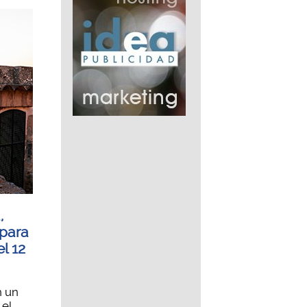
,
 para
el 12
n un
 el