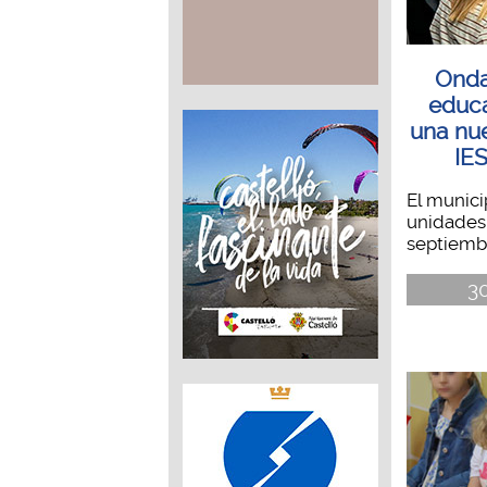
Onda
educa
una nu
IE
El munici
unidades 
septiembr
30