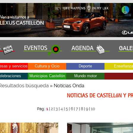
sas y servicios
Cultura y Ocio
Deporte
Enseñanz
elebraciones
Municipios Castellón
Mundo motor
Resultados búsqueda
» Noticias Onda
NOTICIAS DE CASTELLóN Y P
2
3
4
5
6
7
8
9
10
Pág.:
1
|
|
|
|
|
|
|
|
|