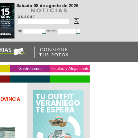
Sabado 08 de agosto de 2026
b u s c a r
de
hasta
a
Gastronomía
Hoteles y Alojamiento
ROVINCIA