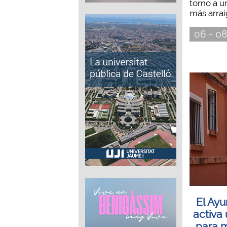
torno a u
más arrai
06 - 08
El Ay
activa
para m