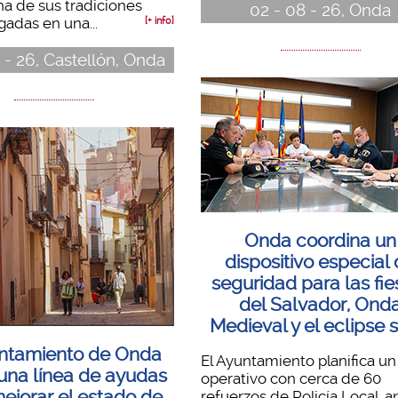
na de sus tradiciones
02 - 08 - 26, Onda
gadas en una...
[+ info]
 - 26, Castellón, Onda
Onda coordina un
dispositivo especial
seguridad para las fie
del Salvador, Ond
Medieval y el eclipse 
untamiento de Onda
El Ayuntamiento planifica un
 una línea de ayudas
operativo con cerca de 60
ejorar el estado de
refuerzos de Policía Local, ant