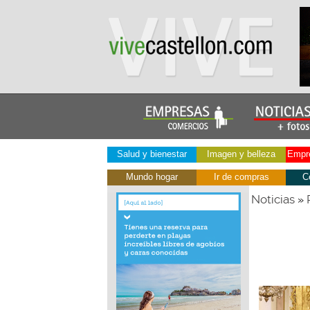
Salud y bienestar
Imagen y belleza
Empre
Mundo hogar
Ir de compras
C
Noticias
»