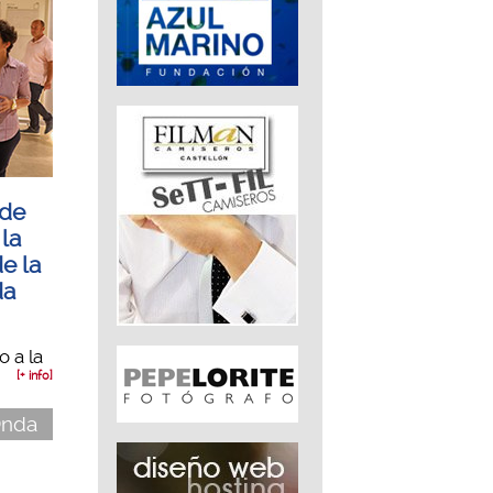
 de
 la
e la
da
o a la
[+ info]
 Onda