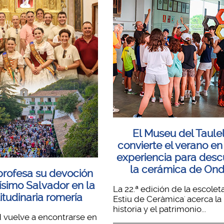
El Museu del Taulel
convierte el verano en
experiencia para desc
la cerámica de On
rofesa su devoción
ísimo Salvador en la
La 22.ª edición de la escolet
itudinaria romería
Estiu de Ceràmica' acerca la
historia y el patrimonio...
 vuelve a encontrarse en