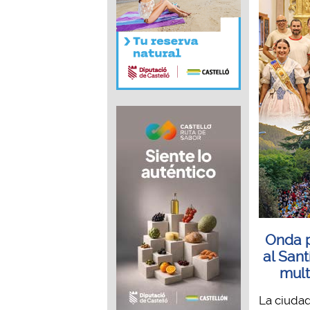
Onda p
al Sant
mult
La ciudad