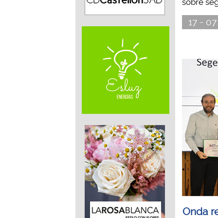
sobre segu
17 - 07
Onda re