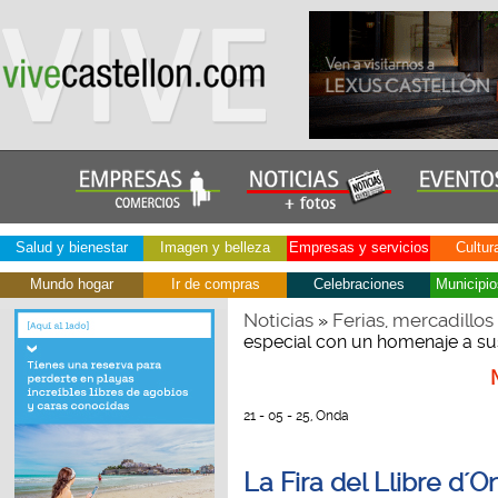
Salud y bienestar
Imagen y belleza
Empresas y servicios
Cultur
Mundo hogar
Ir de compras
Celebraciones
Municipio
Noticias
Ferias, mercadillos
»
especial con un homenaje a su
21 - 05 - 25, Onda
La Fira del Llibre d´