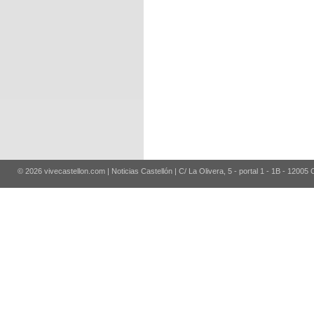
© 2026 vivecastellon.com | Noticias Castellón | C/ La Olivera, 5 - portal 1 - 1B - 12005 