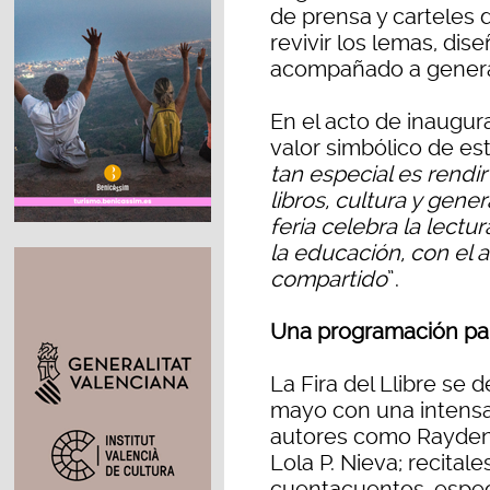
de prensa y carteles d
revivir los lemas, di
acompañado a genera
En el acto de inaugur
valor simbólico de es
tan especial es rend
libros, cultura y gen
feria celebra la lect
la educación, con el 
compartido
”.
Una programación par
La Fira del Llibre se 
mayo con una intensa
autores como Rayden,
Lola P. Nieva; recital
cuentacuentos, espec