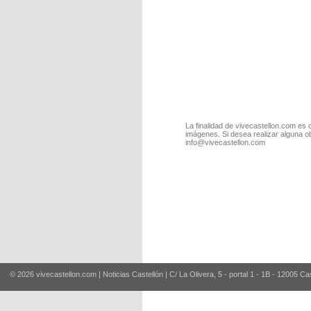
La finalidad de vivecastellon.com es 
imágenes. Si desea realizar alguna o
info@vivecastellon.com
© 2026 vivecastellon.com | Noticias Castellón | C/ La Olivera, 5 - portal 1 - 1B - 12005 Ca