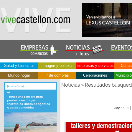
Salud y bienestar
Imagen y belleza
Empresas y servicios
Cultur
Mundo hogar
Ir de compras
Celebraciones
Municipio
Noticias
Resultados búsque
»
1
2
Pág.:
|
|