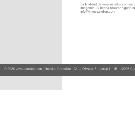
La finalidad de vivecastellon.com es 
imágenes. Si desea realizar alguna o
info@vivecastellon.com
© 2026 vivecastellon.com | Noticias Castellón | C/ La Olivera, 5 - portal 1 - 1B - 12005 Ca