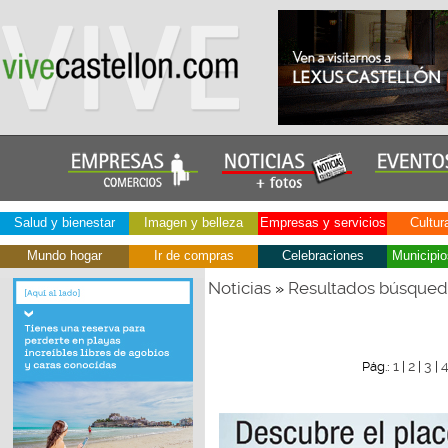
Salud y bienestar
Imagen y belleza
Empresas y servicios
Cultur
Mundo hogar
Ir de compras
Celebraciones
Municipio
Noticias
Resultados búsque
»
1
2
3
Pág.:
|
|
|