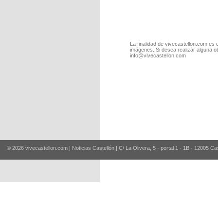
La finalidad de vivecastellon.com es 
imágenes. Si desea realizar alguna o
info@vivecastellon.com
© 2026 vivecastellon.com | Noticias Castellón | C/ La Olivera, 5 - portal 1 - 1B - 12005 Ca