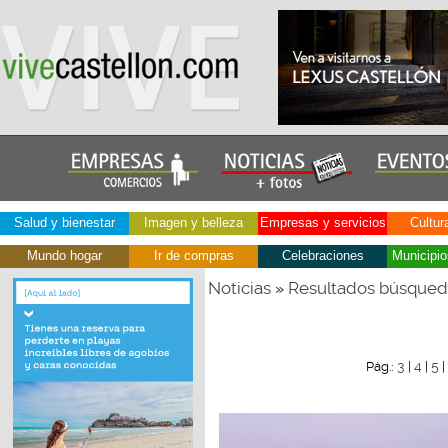
Salud y bienestar
Imagen y belleza
Empresas y servicios
Cultur
Mundo hogar
Ir de compras
Celebraciones
Municipio
Noticias
Resultados búsque
»
3
4
5
Pág.:
|
|
|