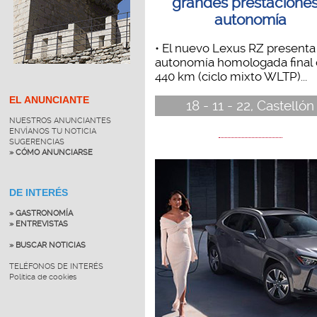
grandes prestaciones
autonomía
• El nuevo Lexus RZ presenta
autonomía homologada final
440 km (ciclo mixto WLTP)...
EL ANUNCIANTE
18 - 11 - 22, Castellón
NUESTROS ANUNCIANTES
ENVÍANOS TU NOTICIA
SUGERENCIAS
» CÓMO ANUNCIARSE
DE INTERÉS
» GASTRONOMÍA
» ENTREVISTAS
» BUSCAR NOTICIAS
TELÉFONOS DE INTERÉS
Política de cookies