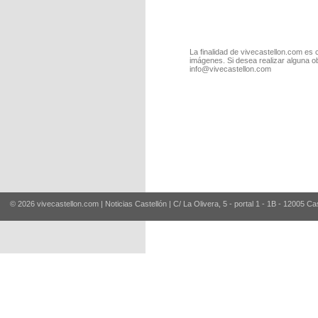
La finalidad de vivecastellon.com es 
imágenes. Si desea realizar alguna o
info@vivecastellon.com
© 2026 vivecastellon.com | Noticias Castellón | C/ La Olivera, 5 - portal 1 - 1B - 12005 Ca