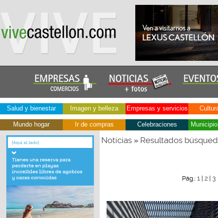
Salud y bienestar
Imagen y belleza
Empresas y servicios
Cultur
Mundo hogar
Ir de compras
Celebraciones
Municipio
Noticias
Resultados búsque
»
1
2
3
Pág.:
|
|