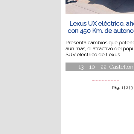
Lexus UX eléctrico, ah
con 450 Km. de auton
Presenta cambios que poten
aún más, el atractivo del popu
SUV eléctrico de Lexus...
13 - 10 - 22, Castellón
1
2
3
Pág.:
|
|