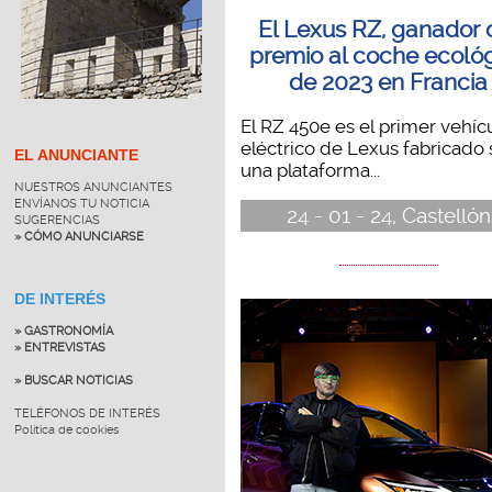
El Lexus RZ, ganador 
premio al coche ecoló
de 2023 en Francia
El RZ 450e es el primer vehíc
eléctrico de Lexus fabricado
EL ANUNCIANTE
una plataforma...
NUESTROS ANUNCIANTES
ENVÍANOS TU NOTICIA
24 - 01 - 24, Castellón
SUGERENCIAS
» CÓMO ANUNCIARSE
DE INTERÉS
» GASTRONOMÍA
» ENTREVISTAS
» BUSCAR NOTICIAS
TELÉFONOS DE INTERÉS
Política de cookies