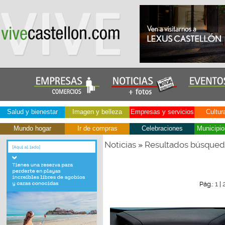
Salud y bienestar
Imagen y belleza
Empresas y servicios
Cultur
Mundo hogar
Ir de compras
Celebraciones
Municipio
Noticias
Resultados búsque
»
1
Pág.:
|