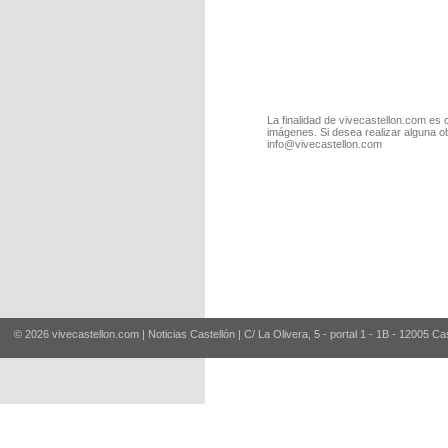
La finalidad de vivecastellon.com es 
imágenes. Si desea realizar alguna o
info@vivecastellon.com
© 2026 vivecastellon.com | Noticias Castellón | C/ La Olivera, 5 - portal 1 - 1B - 12005 Ca