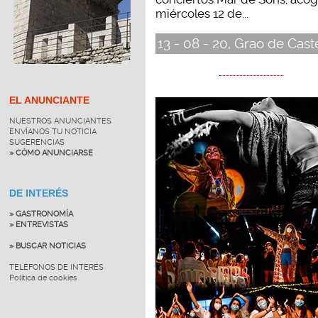
miércoles 12 de...
13 - 08 - 20, Grao de Cast
EL ANUNCIANTE
NUESTROS ANUNCIANTES
ENVÍANOS TU NOTICIA
SUGERENCIAS
» CÓMO ANUNCIARSE
DE INTERÉS
» GASTRONOMÍA
» ENTREVISTAS
» BUSCAR NOTICIAS
TELÉFONOS DE INTERÉS
Política de cookies