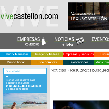
Salud y bienestar
Imagen y belleza
Empresas y servicios
Cultur
Mundo hogar
Ir de compras
Celebraciones
Municipio
Noticias
Resultados búsque
»