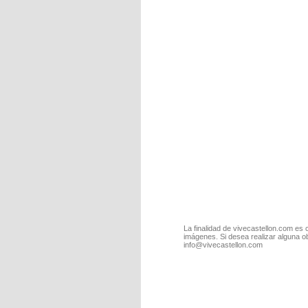
La finalidad de vivecastellon.com es 
imágenes. Si desea realizar alguna o
info@vivecastellon.com