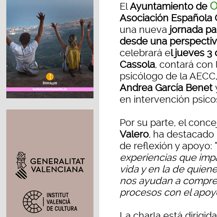
O
El
Ayuntamiento de
Asociación Española 
una nueva
jornada pa
desde una perspectiv
celebrará e
l jueves 3 
Cassola
, contará con 
psicólogo de la AECC, 
Andrea García Benet
en intervención psico
Por su parte, el conce
Valero
, ha destacado
de reflexión y apoyo: 
experiencias que im
vida y en la de quie
nos ayudan a compren
procesos con el apoy
La charla está dirigi