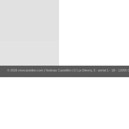
© 2026 vivecastellon.com | Noticias Castellón | C/ La Olivera, 5 - portal 1 - 1B - 12005 