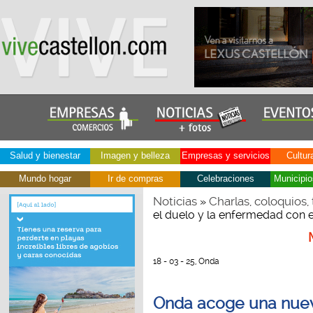
Salud y bienestar
Imagen y belleza
Empresas y servicios
Cultur
Mundo hogar
Ir de compras
Celebraciones
Municipio
Noticias
Charlas, coloquios, 
»
el duelo y la enfermedad con 
18 - 03 - 25, Onda
Onda acoge una nueva