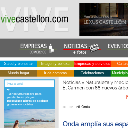
Salud y bienestar
Imagen y belleza
Empresas y servicios
Cultur
Mundo hogar
Ir de compras
Celebraciones
Municipio
Noticias
Naturaleza y Medi
»
El Carmen con 88 nuevos árbo
02 - 02 - 26, Onda
Onda amplía sus espa