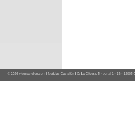
© 2026 vivecastellon.com | Noticias Castellón | C/ La Olivera, 5 - portal 1 - 1B - 12005 