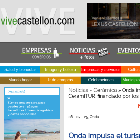
Salud y bienestar
Imagen y belleza
Empresas y servicios
Cultur
Mundo hogar
Ir de compras
Celebraciones
Municipio
Noticias
Cerámica
»
» Onda im
CeramiTUR, financiado por los
08 - 07 - 25, Onda
Onda impulsa el turi