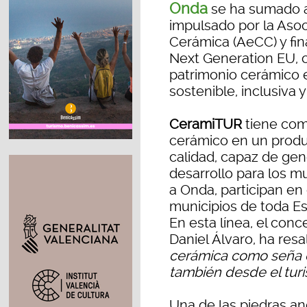
Onda
se ha sumado a
impulsado por la Aso
Cerámica (AeCC) y fi
Next Generation EU, c
patrimonio cerámico e
sostenible, inclusiva y 
CeramiTUR
tiene como
cerámico en un produc
calidad, capaz de ge
desarrollo para los mu
a Onda, participan en 
municipios de toda Es
En esta línea, el conc
Daniel Álvaro, ha resa
cerámica como seña 
también desde el turi
Una de las piedras an