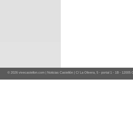
© 2026 vivecastellon.com | Noticias Castellón | C/ La Olivera, 5 - portal 1 - 1B - 12005 