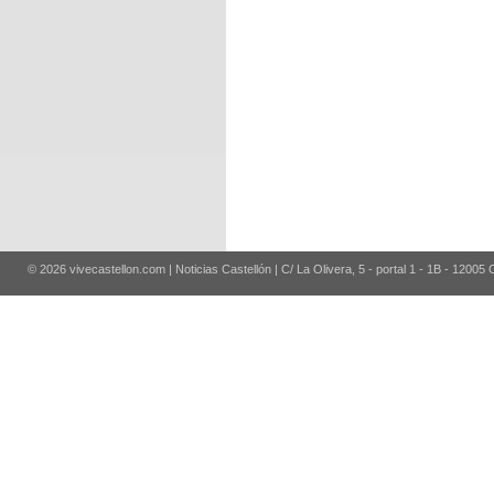
© 2026 vivecastellon.com | Noticias Castellón | C/ La Olivera, 5 - portal 1 - 1B - 12005 