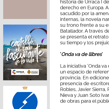
historia de Urraca I 
derecho en Europa. Am
sacudido por la amena
internas, la novela na
su trono frente a su e
Batallador. A través 
se presenta el retrat
su tiempo y los prejui
‘
Onda va de llibres
’
La iniciativa ‘Onda va
un espacio de referenc
provincia. En edicion
presencia de escrito
Robles, Javier Sierra,
Nieva y Juan Soto Iva
de obras para el públi