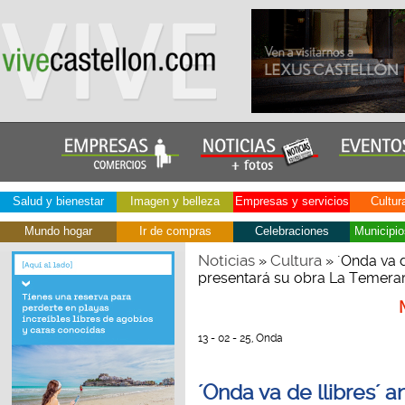
Salud y bienestar
Imagen y belleza
Empresas y servicios
Cultur
Mundo hogar
Ir de compras
Celebraciones
Municipio
Noticias
Cultura
»
» ´Onda va d
presentará su obra La Temerar
13 - 02 - 25, Onda
´Onda va de llibres´ 