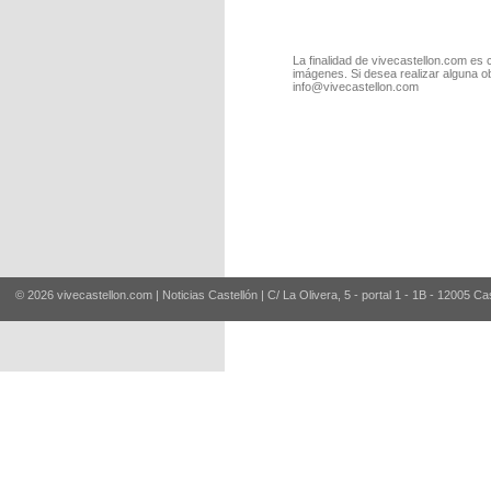
La finalidad de vivecastellon.com es 
imágenes. Si desea realizar alguna o
info@vivecastellon.com
© 2026 vivecastellon.com | Noticias Castellón | C/ La Olivera, 5 - portal 1 - 1B - 12005 Ca