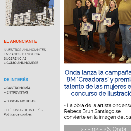
EL ANUNCIANTE
NUESTROS ANUNCIANTES
ENVÍANOS TU NOTICIA
SUGERENCIAS
» CÓMO ANUNCIARSE
Onda lanza la campaña
8M ´Creadoras´ y premi
DE INTERÉS
talento de las mujeres 
» GASTRONOMÍA
concurso de ilustraci
» ENTREVISTAS
» BUSCAR NOTICIAS
• La obra de la artista ondens
Rebeca Brun Santiago se
TELÉFONOS DE INTERÉS
Política de cookies
convierte en la imagen del cart
27 - 02 - 26, Onda