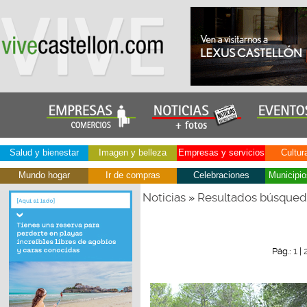
Salud y bienestar
Imagen y belleza
Empresas y servicios
Cultur
Mundo hogar
Ir de compras
Celebraciones
Municipio
Noticias
Resultados búsque
»
1
Pág.:
|