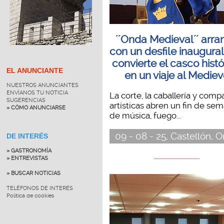
´´Onda Medieval´´ arra
con un desfile inaugura
convierte el casco histó
EL ANUNCIANTE
en un viaje al Medie
NUESTROS ANUNCIANTES
ENVÍANOS TU NOTICIA
La corte, la caballería y comp
SUGERENCIAS
artísticas abren un fin de se
» CÓMO ANUNCIARSE
de música, fuego...
09 - 08 - 25, Castellón, 
DE INTERÉS
» GASTRONOMÍA
» ENTREVISTAS
» BUSCAR NOTICIAS
TELÉFONOS DE INTERÉS
Política de cookies