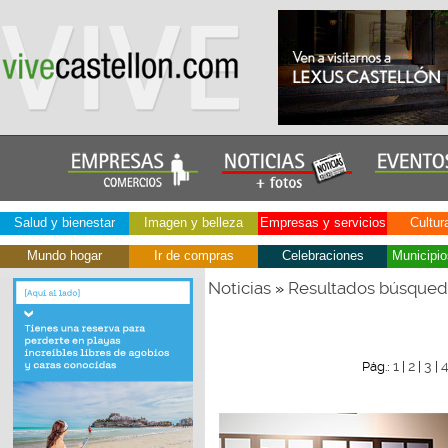
Salud y bienestar
Imagen y belleza
Empresas y servicios
Cultur
Mundo hogar
Ir de compras
Celebraciones
Municipio
Noticias
Resultados búsque
»
1
2
3
Pág.:
|
|
|