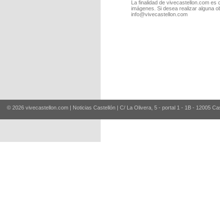
La finalidad de vivecastellon.com es 
imágenes. Si desea realizar alguna o
info@vivecastellon.com
© 2026 vivecastellon.com | Noticias Castellón | C/ La Olivera, 5 - portal 1 - 1B - 12005 Ca