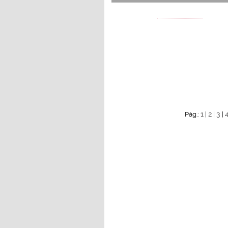
1
2
3
Pág.:
|
|
|