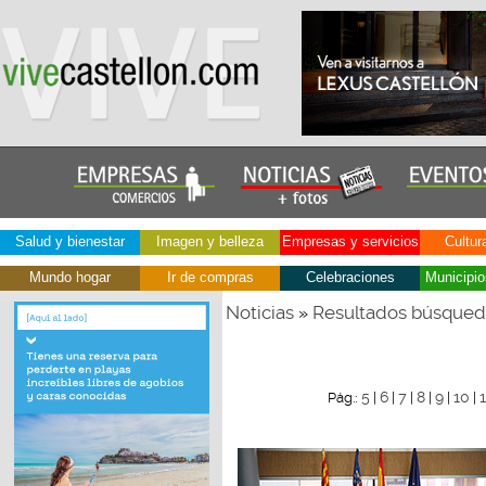
Salud y bienestar
Imagen y belleza
Empresas y servicios
Cultur
Mundo hogar
Ir de compras
Celebraciones
Municipio
Noticias
Resultados búsque
»
5
6
7
8
9
10
1
Pág.:
|
|
|
|
|
|