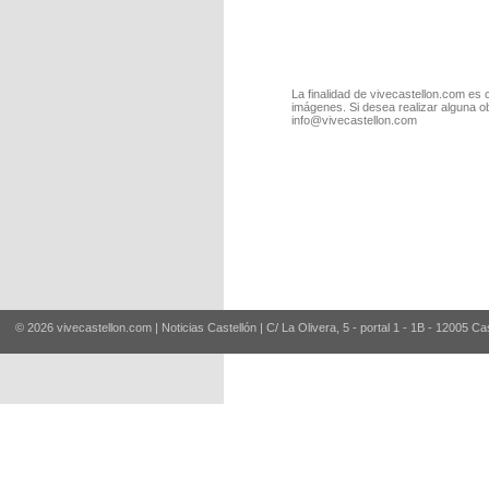
La finalidad de vivecastellon.com es 
imágenes. Si desea realizar alguna o
info@vivecastellon.com
© 2026 vivecastellon.com | Noticias Castellón | C/ La Olivera, 5 - portal 1 - 1B - 12005 Ca