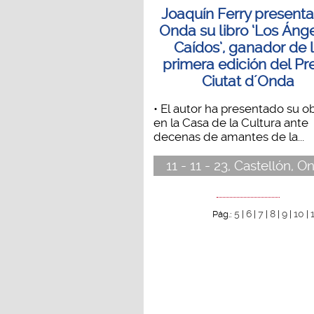
Joaquín Ferry presenta
Onda su libro ‘Los Áng
Caídos’, ganador de 
primera edición del Pr
Ciutat d´Onda
• El autor ha presentado su o
en la Casa de la Cultura ante
decenas de amantes de la...
11 - 11 - 23, Castellón, O
5
6
7
8
9
10
Pág.:
|
|
|
|
|
|