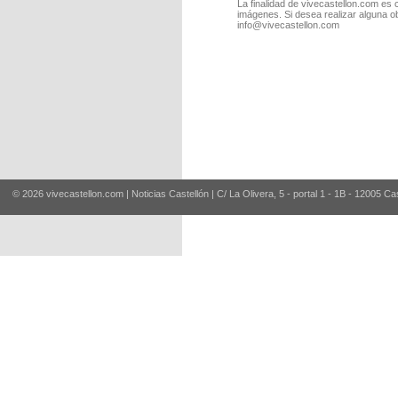
La finalidad de vivecastellon.com es 
imágenes. Si desea realizar alguna o
info@vivecastellon.com
© 2026 vivecastellon.com | Noticias Castellón | C/ La Olivera, 5 - portal 1 - 1B - 12005 Ca