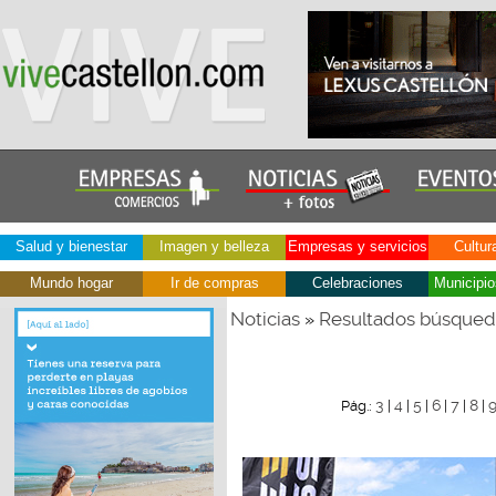
Salud y bienestar
Imagen y belleza
Empresas y servicios
Cultur
Mundo hogar
Ir de compras
Celebraciones
Municipio
Noticias
Resultados búsque
»
3
4
5
6
7
8
Pág.:
|
|
|
|
|
|