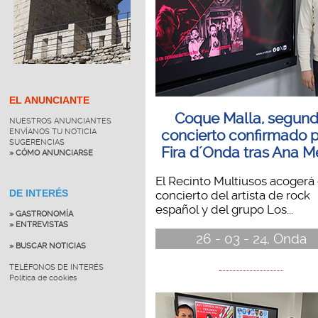
EL ANUNCIANTE
Coque Malla, segun
NUESTROS ANUNCIANTES
ENVÍANOS TU NOTICIA
concierto confirmado 
SUGERENCIAS
Fira d´Onda tras Ana 
» CÓMO ANUNCIARSE
El Recinto Multiusos acogerá 
DE INTERÉS
concierto del artista de rock
español y del grupo Los...
» GASTRONOMÍA
» ENTREVISTAS
26 - 03 - 24, Onda
» BUSCAR NOTICIAS
TELÉFONOS DE INTERÉS
Política de cookies