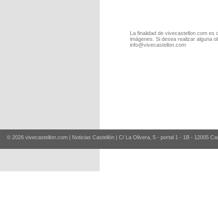
La finalidad de vivecastellon.com es 
imágenes. Si desea realizar alguna o
info@vivecastellon.com
© 2026 vivecastellon.com | Noticias Castellón | C/ La Olivera, 5 - portal 1 - 1B - 12005 Ca