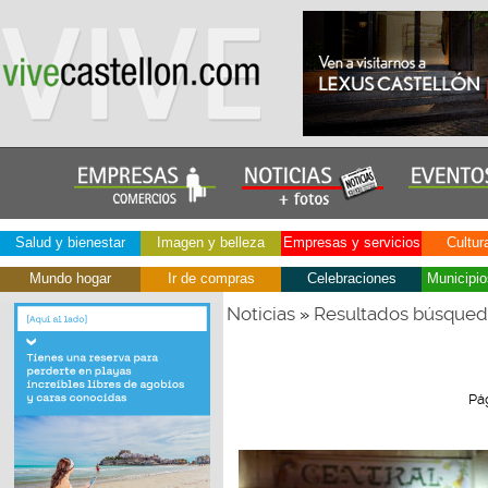
Salud y bienestar
Imagen y belleza
Empresas y servicios
Cultur
Mundo hogar
Ir de compras
Celebraciones
Municipio
Noticias
Resultados búsque
»
Pá