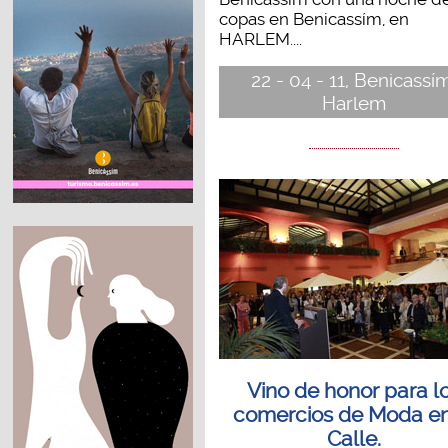
copas en Benicassím, en
HARLEM....
22 - 04 - 11, Benicassí
Harlem
Vino de honor para l
comercios de Moda en
Calle.