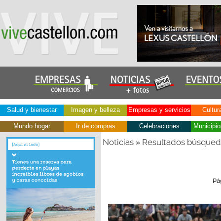
Salud y bienestar
Imagen y belleza
Empresas y servicios
Cultur
Mundo hogar
Ir de compras
Celebraciones
Municipio
Noticias
Resultados búsque
»
Pá