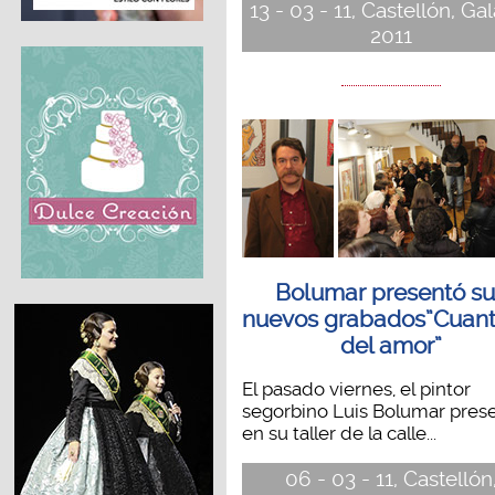
13 - 03 - 11, Castellón, Ga
2011
Bolumar presentó su
nuevos grabados”Cuant
del amor”
El pasado viernes, el pintor
segorbino Luis Bolumar pres
en su taller de la calle...
06 - 03 - 11, Castellón