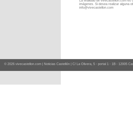
La finalidad de vivecastellon.com es 
imágenes. Si desea realizar alguna o
info@vivecastellon.com
© 2026 vivecastellon.com | Noticias Castellón | C/ La Olivera, 5 - portal 1 - 1B - 12005 Ca