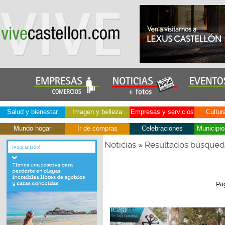
Salud y bienestar
Imagen y belleza
Empresas y servicios
Cultur
Mundo hogar
Ir de compras
Celebraciones
Municipio
Noticias
Resultados búsque
»
Pá