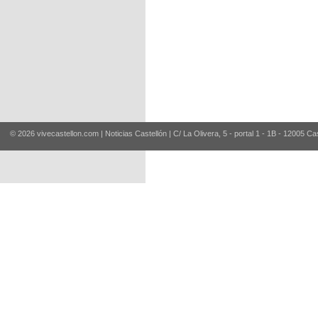
© 2026 vivecastellon.com | Noticias Castellón | C/ La Olivera, 5 - portal 1 - 1B - 12005 Ca