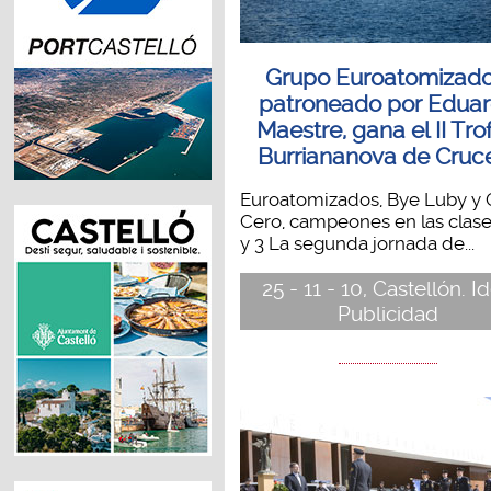
Grupo Euroatomizado
patroneado por Edua
Maestre, gana el II Tro
Burriananova de Cruc
Euroatomizados, Bye Luby y
Cero, campeones en las clases
y 3 La segunda jornada de...
25 - 11 - 10, Castellón. I
Publicidad