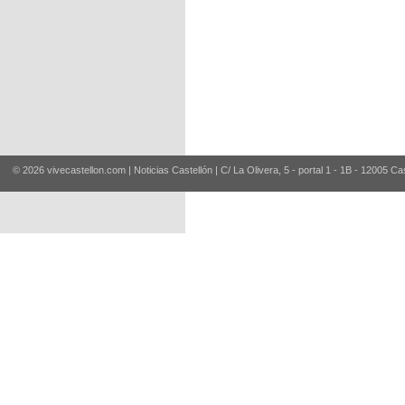
© 2026 vivecastellon.com | Noticias Castellón | C/ La Olivera, 5 - portal 1 - 1B - 12005 Ca