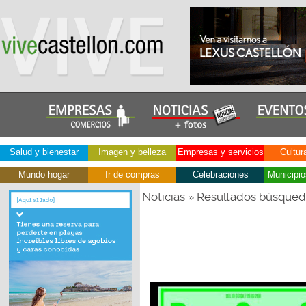
Salud y bienestar
Imagen y belleza
Empresas y servicios
Cultur
Mundo hogar
Ir de compras
Celebraciones
Municipio
Noticias
Resultados búsque
»