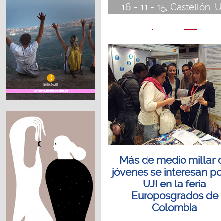
16 - 11 - 15, Castellón. U
Más de medio millar 
jóvenes se interesan po
UJI en la feria
Europosgrados de
Colombia