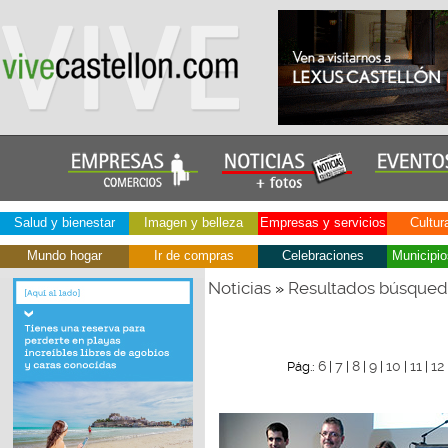
Salud y bienestar
Imagen y belleza
Empresas y servicios
Cultur
Mundo hogar
Ir de compras
Celebraciones
Municipio
Noticias
Resultados búsque
»
6
7
8
9
10
11
12
Pág.:
|
|
|
|
|
|