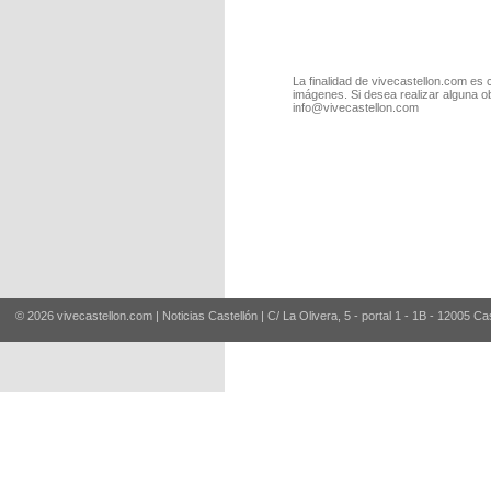
La finalidad de vivecastellon.com es 
imágenes. Si desea realizar alguna o
info@vivecastellon.com
© 2026 vivecastellon.com | Noticias Castellón | C/ La Olivera, 5 - portal 1 - 1B - 12005 Ca