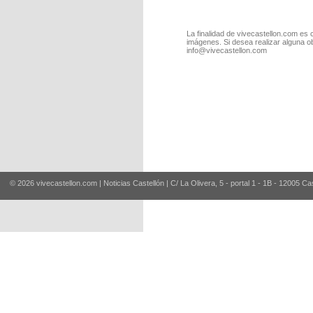
La finalidad de vivecastellon.com es 
imágenes. Si desea realizar alguna o
info@vivecastellon.com
© 2026 vivecastellon.com | Noticias Castellón | C/ La Olivera, 5 - portal 1 - 1B - 12005 Ca