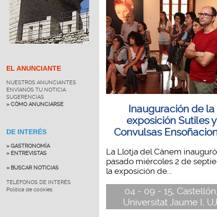
EL ANUNCIANTE
NUESTROS ANUNCIANTES
ENVÍANOS TU NOTICIA
SUGERENCIAS
» CÓMO ANUNCIARSE
Inauguración de la
exposición Sutiles y
Convulsas Ensoñacio
DE INTERÉS
» GASTRONOMÍA
La Llotja del Cànem inauguró
» ENTREVISTAS
pasado miércoles 2 de septi
» BUSCAR NOTICIAS
la exposición de...
TELÉFONOS DE INTERÉS
04 - 09 - 15, Castellón
Política de cookies
Universitat Jaume I, UJ