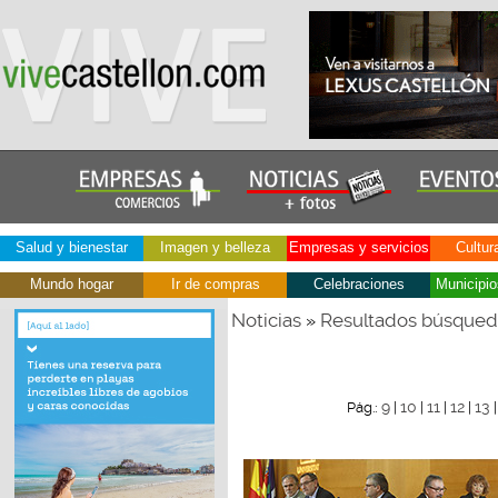
Salud y bienestar
Imagen y belleza
Empresas y servicios
Cultur
Mundo hogar
Ir de compras
Celebraciones
Municipio
Noticias
Resultados búsque
»
9
10
11
12
13
Pág.:
|
|
|
|