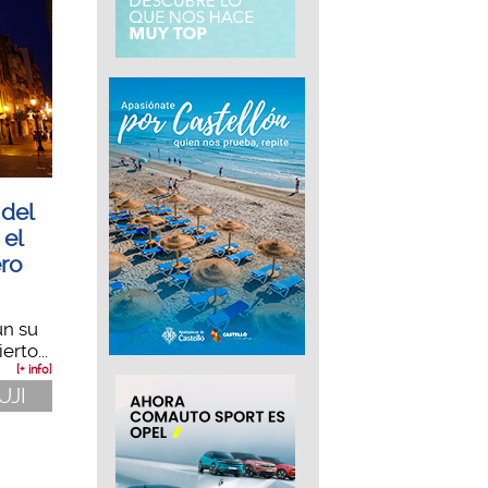
 del
 el
ero
n su
rto...
[+ info]
 UJI