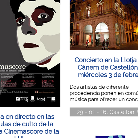
Concierto en la Llotja
Cànem de Castellón
miércoles 3 de febr
Dos artistas de diferente
procedencia ponen en comú
música para ofrecer un concie
29 - 01 - 16, Castellón.
a en directo en las
ulas de culto de la
a Cinemascore de la