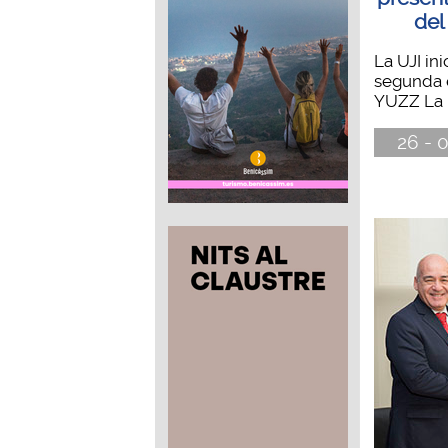
del
La UJI ini
segunda 
YUZZ La U
26 - 0