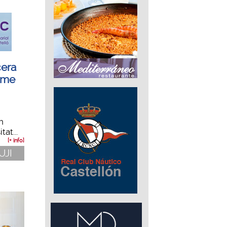
cera
ame
n
at...
[+ info]
 UJI