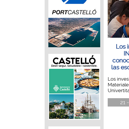
Los 
I
conoci
las es
Los inves
Materiale
Univertita
21 