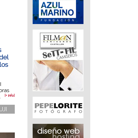
s
del
los
I
oras
.
[+ info]
UJI