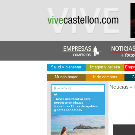
Salud y bienestar
Imagen y belleza
Empre
Mundo hogar
Ir de compras
C
Noticias
»