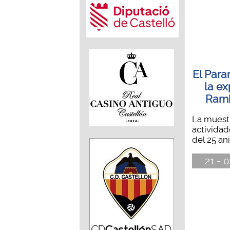
El Para
la e
Ramb
La muestr
actividad
del 25 ani
21 - 0