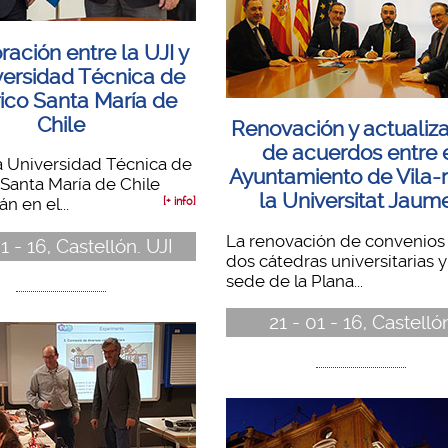
ación entre la UJI y
versidad Técnica de
ico Santa María de
Chile
Renovación y actualiz
de acuerdos entre 
la Universidad Técnica de
Ayuntamiento de Vila-r
Santa María de Chile
la Universitat Jaume
n en el...
[+ info]
La renovación de convenios 
1 - 16, Castellón. UJI
dos cátedras universitarias y
sede de la Plana...
21 - 01 - 16, Castelló