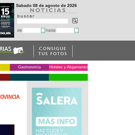
Sabado 08 de agosto de 2026
b u s c a r
de
hasta
a
Gastronomía
Hoteles y Alojamiento
ROVINCIA