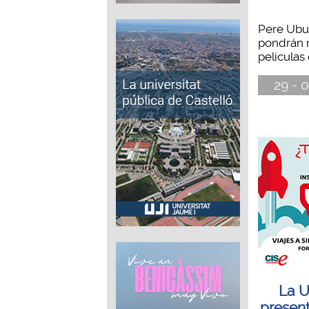
Pere Ubu,
pondrán 
películas 
29 - 0
La U
present