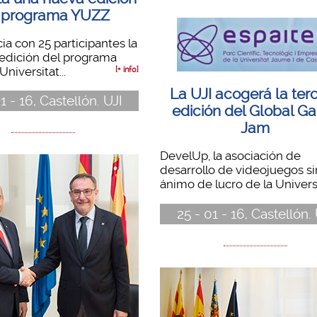
 programa YUZZ
cia con 25 participantes la
edición del programa
niversitat...
[+ info]
La UJI acogerá la ter
1 - 16, Castellón. UJI
edición del Global G
Jam
DevelUp, la asociación de
desarrollo de videojuegos si
ánimo de lucro de la Universit
25 - 01 - 16, Castellón.