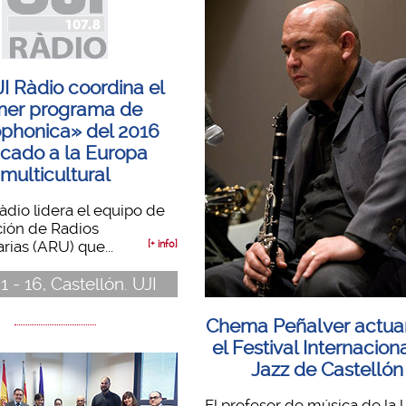
I Ràdio coordina el
mer programa de
phonica» del 2016
cado a la Europa
multicultural
àdio lidera el equipo de
ción de Radios
rias (ARU) que...
[+ info]
1 - 16, Castellón. UJI
Chema Peñalver actua
el Festival Internacion
Jazz de Castellón
El profesor de música de la 