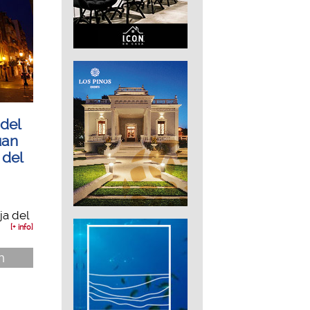
 del
uan
 del
ja del
[+ info]
n