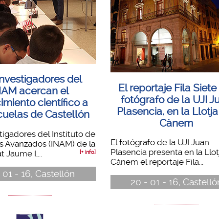
investigadores del
El reportaje Fila Siete
NAM acercan el
fotógrafo de la UJI J
miento científico a
Plasencia, en la Llotja
cuelas de Castellón
Cànem
tigadores del Instituto de
El fotógrafo de la UJI Juan
s Avanzados (INAM) de la
Plasencia presenta en la Llot
t Jaume I,...
[+ info]
Cànem el reportaje Fila...
- 01 - 16, Castellón
20 - 01 - 16, Castelló