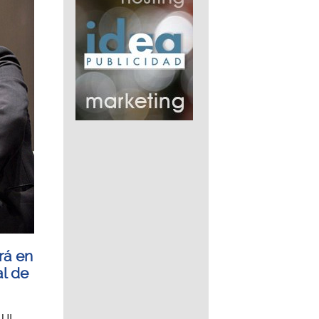
rá en
al de
UJI