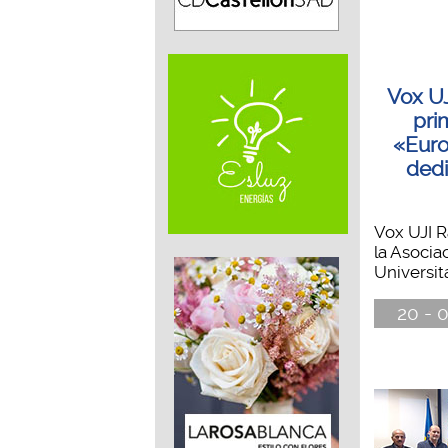
Vox UJ
pri
«Euro
dedi
Vox UJI R
la Asocia
Universita
20 - 0