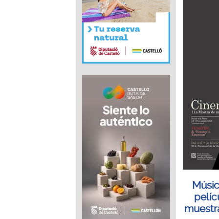
Músic
pelíc
muestr