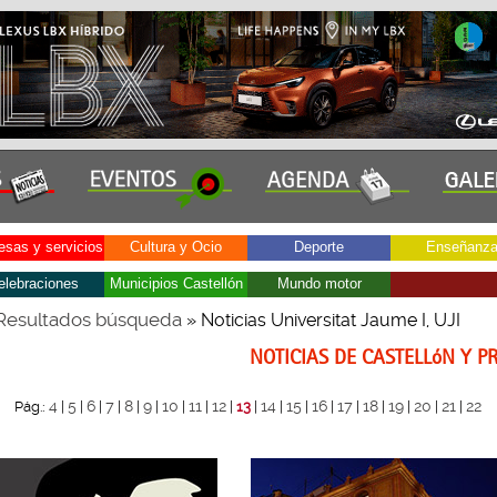
sas y servicios
Cultura y Ocio
Deporte
Enseñanz
elebraciones
Municipios Castellón
Mundo motor
Resultados búsqueda
» Noticias Universitat Jaume I, UJI
NOTICIAS DE CASTELLóN Y P
4
5
6
7
8
9
10
11
12
14
15
16
17
18
19
20
21
22
Pág.:
|
|
|
|
|
|
|
|
|
13
|
|
|
|
|
|
|
|
|