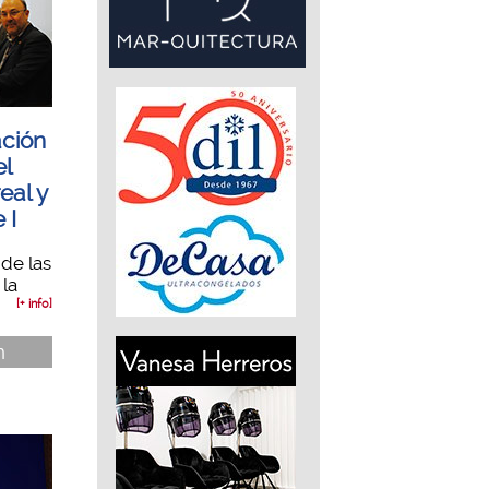
ación
el
eal y
 I
de las
 la
[+ info]
n