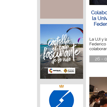
Colabor
la Uni
Feder
La UJI y 
Federico 
colaborará
26 - 0