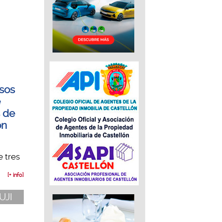
rsos
e
s de
ón
e tres
[+ info]
 UJI