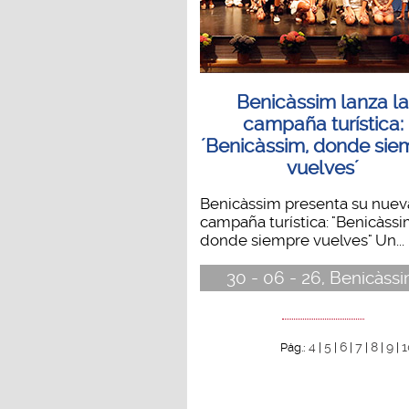
Benicàssim lanza l
campaña turística:
´Benicàssim, donde sie
vuelves´
Benicàssim presenta su nuev
campaña turística: "Benicàssi
donde siempre vuelves" Un...
30 - 06 - 26, Benicàss
4
5
6
7
8
9
1
Pág.:
|
|
|
|
|
|