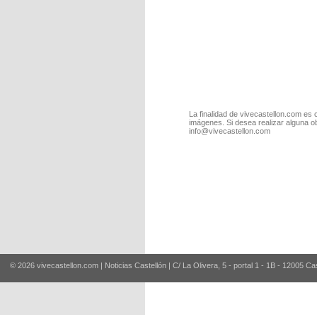
La finalidad de vivecastellon.com es 
imágenes. Si desea realizar alguna o
info@vivecastellon.com
© 2026 vivecastellon.com | Noticias Castellón | C/ La Olivera, 5 - portal 1 - 1B - 12005 Ca