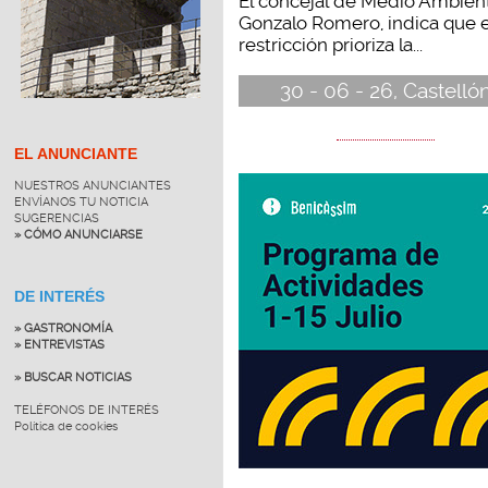
El concejal de Medio Ambien
Gonzalo Romero, indica que 
restricción prioriza la...
30 - 06 - 26, Castelló
EL ANUNCIANTE
NUESTROS ANUNCIANTES
ENVÍANOS TU NOTICIA
SUGERENCIAS
» CÓMO ANUNCIARSE
DE INTERÉS
» GASTRONOMÍA
» ENTREVISTAS
» BUSCAR NOTICIAS
TELÉFONOS DE INTERÉS
Política de cookies