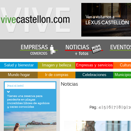
Salud y bienestar
Imagen y belleza
Empresas y servicios
Cultur
Mundo hogar
Ir de compras
Celebraciones
Municipio
Noticias
4
5
6
7
8
9
1
Pág.:
|
|
|
|
|
|