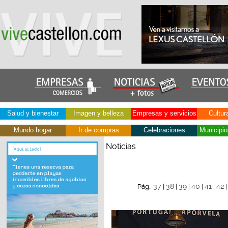
Salud y bienestar
Imagen y belleza
Empresas y servicios
Cultur
Mundo hogar
Ir de compras
Celebraciones
Municipio
Noticias
37
38
39
40
41
42
Pág.:
|
|
|
|
|