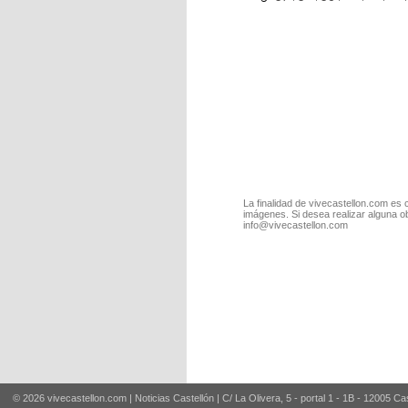
La finalidad de vivecastellon.com es 
imágenes. Si desea realizar alguna o
info@vivecastellon.com
© 2026 vivecastellon.com | Noticias Castellón | C/ La Olivera, 5 - portal 1 - 1B - 12005 Ca