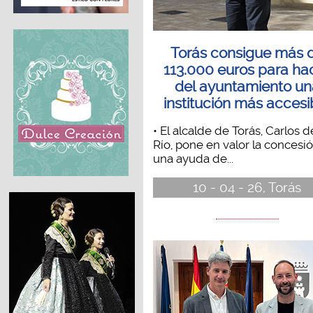
Torás consigue más 
113.000 euros para ha
del ayuntamiento un
institución más accesi
• El alcalde de Torás, Carlos d
Río, pone en valor la concesi
una ayuda de...
10 - 04 - 26, Torás