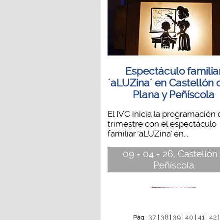
Espectáculo familia
´aLUZina´ en Castellón 
Plana y Peñíscola
El IVC inicia la programación 
trimestre con el espectáculo
familiar 'aLUZina' en...
09 - 04 - 26, Castellón
Peñíscola
37
38
39
40
41
42
Pág.:
|
|
|
|
|