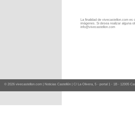
La finalidad de vivecastellon.com es 
imágenes. Si desea realizar alguna o
info@vivecastellon.com
© 2026 vivecastellon.com | Noticias Castellón | C/ La Olivera, 5 - portal 1 - 1B - 12005 Ca