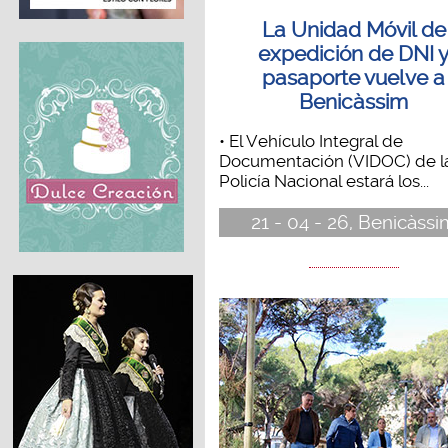
La Unidad Móvil de
expedición de DNI 
pasaporte vuelve a
Benicàssim
• El Vehículo Integral de
Documentación (VIDOC) de l
Policía Nacional estará los...
21 - 04 - 26, Benicàssi