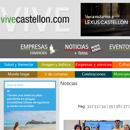
Salud y bienestar
Imagen y belleza
Empresas y servicios
Cultur
Mundo hogar
Ir de compras
Celebraciones
Municipio
Noticias
32
33
34
35
36
37
Pág.:
|
|
|
|
|