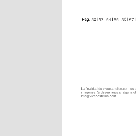
52
53
54
55
56
57
Pág.:
|
|
|
|
|
La finalidad de vivecastellon.com es 
imágenes. Si desea realizar alguna o
info@vivecastellon.com