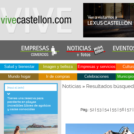
Salud y bienestar
Imagen y belleza
Empresas y servicios
Cultur
Mundo hogar
Ir de compras
Celebraciones
Municipio
Noticias
Resultados búsque
»
52
53
54
55
56
57
Pág.:
|
|
|
|
|