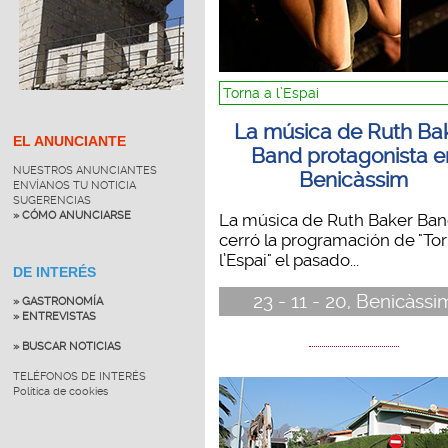
Torna a l’Espai
La música de Ruth Ba
EL ANUNCIANTE
Band protagonista e
NUESTROS ANUNCIANTES
Benicàssim
ENVÍANOS TU NOTICIA
SUGERENCIAS
» CÓMO ANUNCIARSE
La música de Ruth Baker Ba
cerró la programación de "Tor
l’Espai" el pasado...
DE INTERÉS
23 - 11 - 20, Benicàssi
» GASTRONOMÍA
» ENTREVISTAS
» BUSCAR NOTICIAS
TELÉFONOS DE INTERÉS
Política de cookies