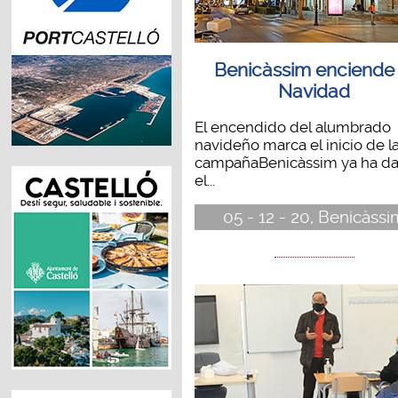
Benicàssim enciende 
Navidad
El encendido del alumbrado
navideño marca el inicio de l
campañaBenicàssim ya ha d
el...
05 - 12 - 20, Benicàssi