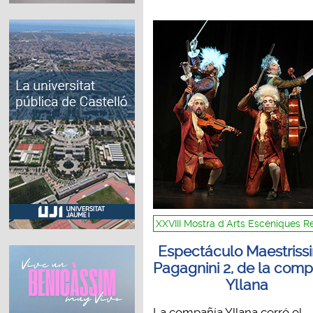
XXVIII Mostra d´Arts Escèniques 
Espectáculo Maestriss
Pagagnini 2, de la com
Yllana
La compañía Yllana cerró el