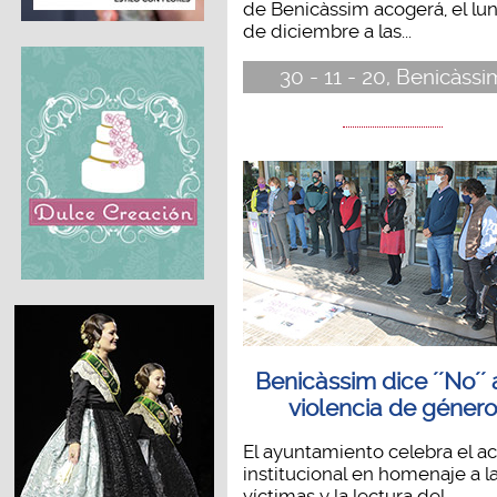
de Benicàssim acogerá, el lu
de diciembre a las...
30 - 11 - 20, Benicàssi
Benicàssim dice ´´No´´ 
violencia de género
El ayuntamiento celebra el a
institucional en homenaje a l
víctimas y la lectura del...