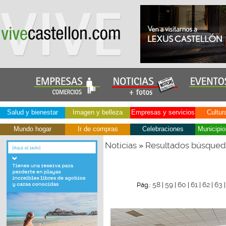
Salud y bienestar
Imagen y belleza
Empresas y servicios
Cultur
Mundo hogar
Ir de compras
Celebraciones
Municipio
Noticias
Resultados búsque
»
58
59
60
61
62
63
Pág.:
|
|
|
|
|