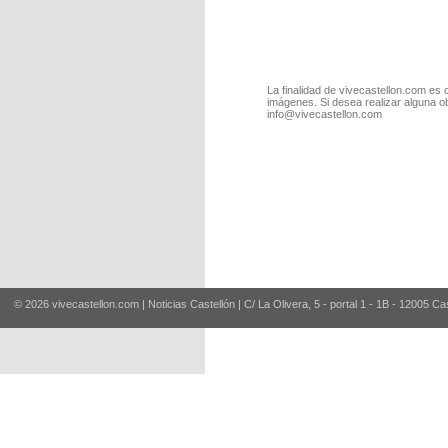
La finalidad de vivecastellon.com es 
imágenes. Si desea realizar alguna o
info@vivecastellon.com
© 2026 vivecastellon.com | Noticias Castellón | C/ La Olivera, 5 - portal 1 - 1B - 12005 Ca