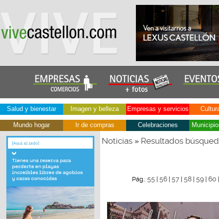
Salud y bienestar
Imagen y belleza
Empresas y servicios
Cultur
Mundo hogar
Ir de compras
Celebraciones
Municipio
Noticias
Resultados búsque
»
55
56
57
58
59
60
Pág.:
|
|
|
|
|