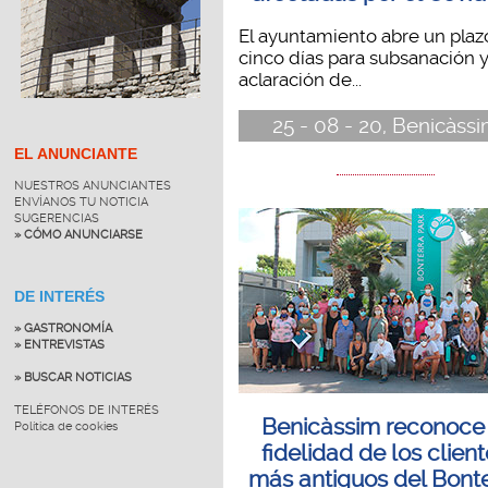
El ayuntamiento abre un plaz
cinco días para subsanación 
aclaración de...
25 - 08 - 20, Benicàss
EL ANUNCIANTE
NUESTROS ANUNCIANTES
ENVÍANOS TU NOTICIA
SUGERENCIAS
» CÓMO ANUNCIARSE
DE INTERÉS
» GASTRONOMÍA
» ENTREVISTAS
» BUSCAR NOTICIAS
TELÉFONOS DE INTERÉS
Benicàssim reconoce 
Política de cookies
fidelidad de los clien
más antiguos del Bont