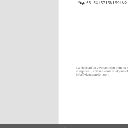
55
56
57
58
59
60
Pág.:
|
|
|
|
|
La finalidad de vivecastellon.com es 
imágenes. Si desea realizar alguna o
info@vivecastellon.com