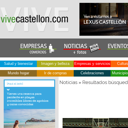
Salud y bienestar
Imagen y belleza
Empresas y servicios
Cultur
Mundo hogar
Ir de compras
Celebraciones
Municipio
Noticias
Resultados búsque
»