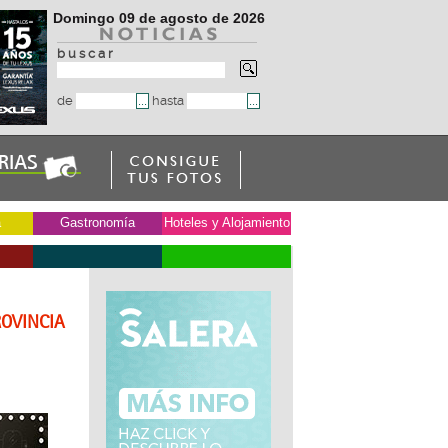
Domingo 09 de agosto de 2026
b u s c a r
de
hasta
a
Gastronomía
Hoteles y Alojamiento
ROVINCIA