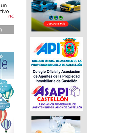
 un
tivo
[+ info]
n