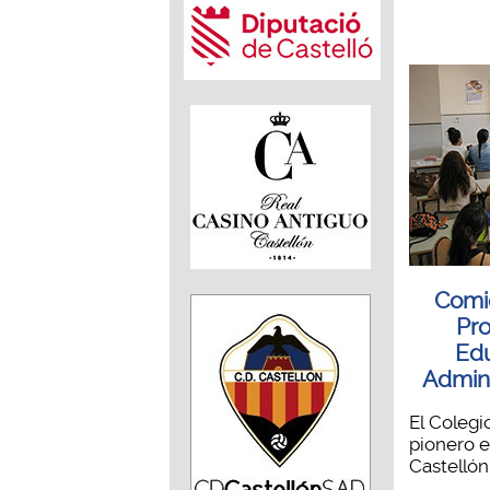
Comi
Pro
Edu
Admini
El Colegi
pionero e
Castellón 