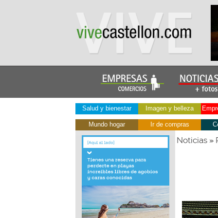
Salud y bienestar
Imagen y belleza
Empre
Mundo hogar
Ir de compras
C
Noticias
»