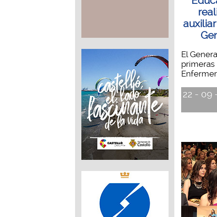
Educa
real
auxilia
Gen
El Genera
primeras 
Enfermerí
22 - 09 