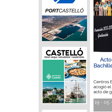
Acto
Bachill
Centros E
acogió el
acto de g
19 - 05 