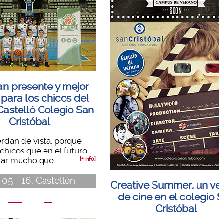
an presente y mejor
 para los chicos del
Castelló Colegio San
Cristóbal
erdan de vista, porque
chicos que en el futuro
ar mucho que...
[+ info]
- 05 - 16, Castellón
Creative Summer, un v
de cine en el colegio
Cristóbal