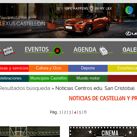
sas y servicios
Cultura y Ocio
Deporte
Enseñanz
elebraciones
Municipios Castellón
Mundo motor
Resultados búsqueda
» Noticias Centros edu. San Cristobal
NOTICIAS DE CASTELLóN Y P
1
2
3
5
6
Pág.:
|
|
|
4
|
|