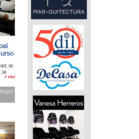
bal
curso
ad, la
 la
[+ info]
olegio