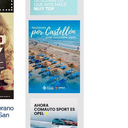
erano
 San