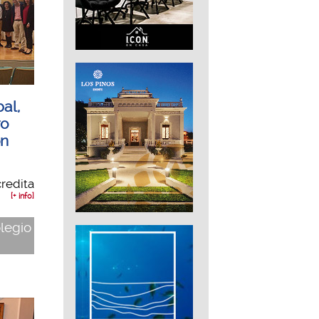
bal,
ro
ón
credita
[+ info]
olegio