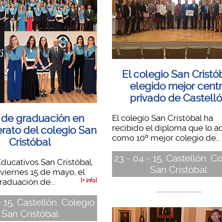
El colegio San Cristó
elegido mejor cent
privado de Castell
 de graduación en
El colegio San Cristóbal ha
recibido el diploma que lo a
erato del colegio San
como 10º mejor colegio de...
Cristóbal
23 - 04 - 15, Castellón. C
ducativos San Cristóbal,
San Cristóbal
 viernes 15 de mayo, el
raduación de...
[+ info]
- 15, Castellón. Colegio
San Cristóbal