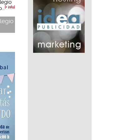
legio
..
[+ info]
olegio