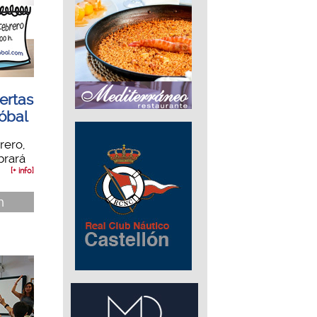
ertas
tóbal
rero,
brará
[+ info]
n