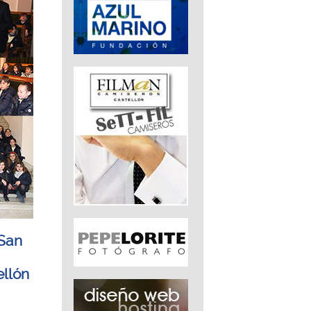
 San
ellón