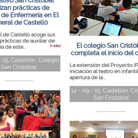
tivo San Cristóbal
izan prácticas de
r de Enfermería en El
eral de Castelló
l de Castelló acoge sus
prácticas de auxiliar de
El colegio San Cristó
a de este...
[+ info]
completa el inicio del 
- 15, Castellón. Colegio
La extensión del Proyecto iP
San Cristóbal
iniciación al teatro en infantil,
apertura de la...
14 - 09 - 15, Castellón. C
San Cristóbal