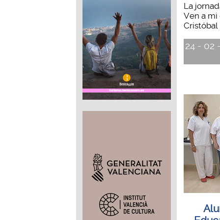
La jornad
Ven a mi 
Cristóbal
24 - 02 
Alu