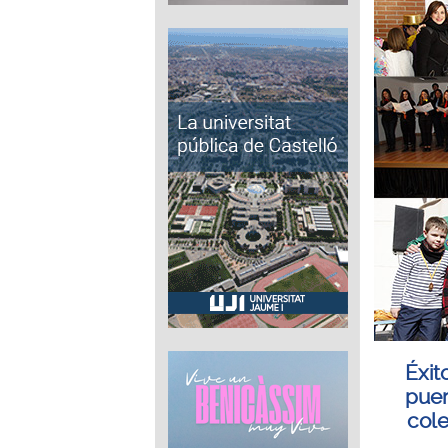
Éxit
puer
cole