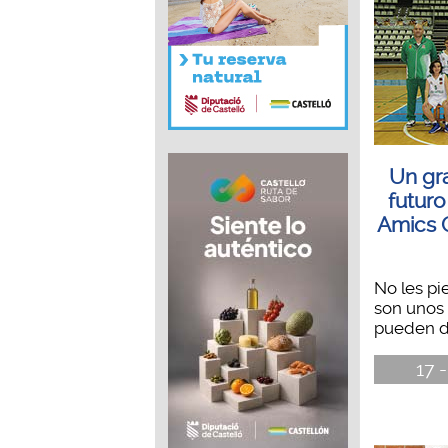
Un gr
futuro
Amics 
No les pi
son unos 
pueden d
17 