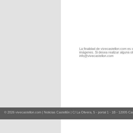
La finalidad de vivecastellon.com es 
imágenes. Si desea realizar alguna o
info@vivecastellon.com
© 2026 vivecastellon.com | Noticias Castellón | C/ La Olivera, 5 - portal 1 - 1B - 12005 Ca