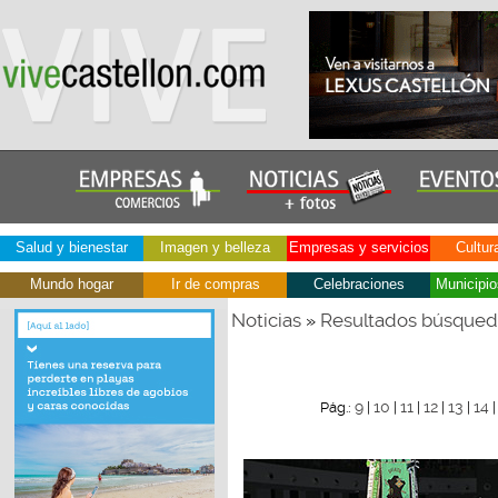
Salud y bienestar
Imagen y belleza
Empresas y servicios
Cultur
Mundo hogar
Ir de compras
Celebraciones
Municipio
Noticias
Resultados búsque
»
9
10
11
12
13
14
Pág.:
|
|
|
|
|