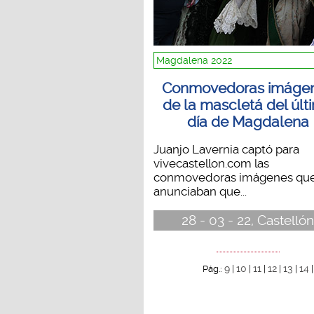
Magdalena 2022
Conmovedoras imáge
de la mascletá del últ
día de Magdalena
Juanjo Lavernia captó para
vivecastellon.com las
conmovedoras imágenes qu
anunciaban que...
28 - 03 - 22, Castelló
9
10
11
12
13
14
Pág.:
|
|
|
|
|