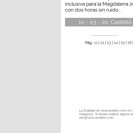
inclusiva para la Magdalena 
con dos horas sin ruido...
10 - 03 - 20, Castelló
11
12
13
14
15
16
Pág.:
|
|
|
|
|
La finalidad de vivecastellon.com es 
imágenes. Si desea realizar alguna o
info@vivecastellon.com