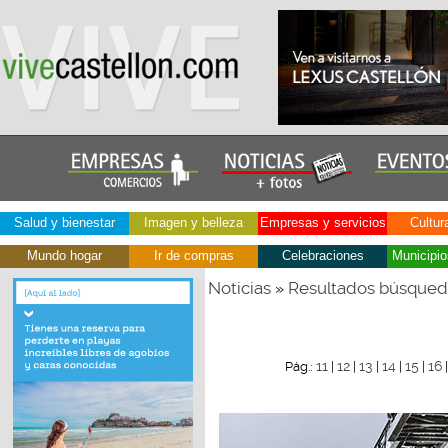
Salud y bienestar
Imagen y belleza
Empresas y servicios
Cultur
Mundo hogar
Ir de compras
Celebraciones
Municipio
Noticias
Resultados búsque
»
11
12
13
14
15
16
Pág.:
|
|
|
|
|