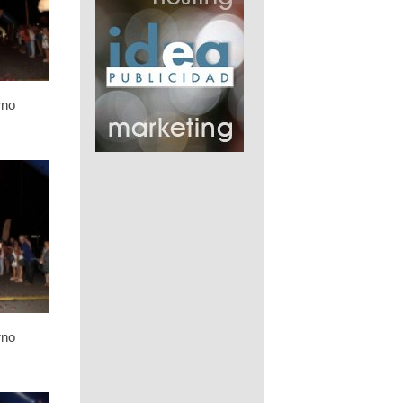
rno
rno