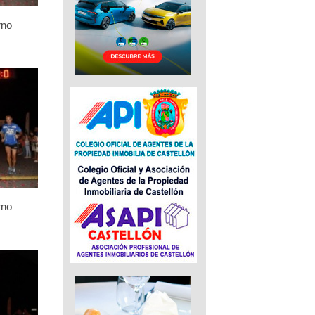
rno
rno