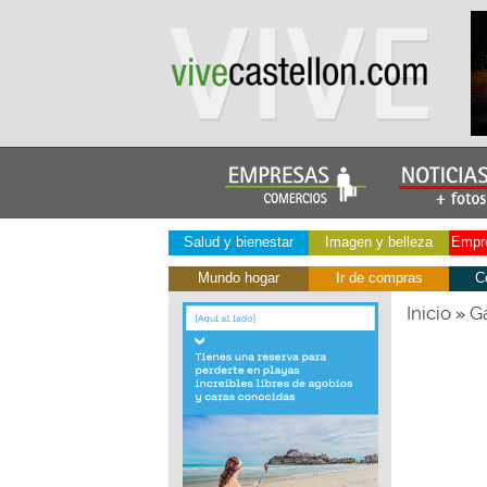
Salud y bienestar
Imagen y belleza
Empre
Mundo hogar
Ir de compras
C
Inicio
Ga
»