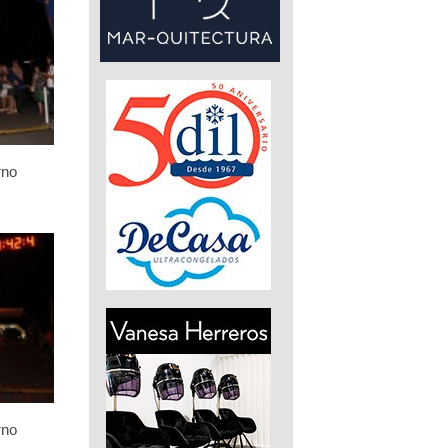
rno
rno