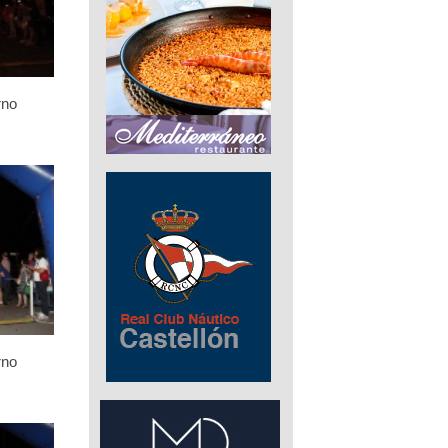
rno
rno