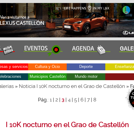
sas y servicios
Cultura y Ocio
Deporte
Enseñanz
elebraciones
Municipios Castellón
Mundo motor
lerías
Noticia I 10K nocturno en el Grao de Castellón
»
» F
1
2
4
5
6
7
8
Pág.:
|
|
3
|
|
|
|
|
I 10K nocturno en el Grao de Castellón