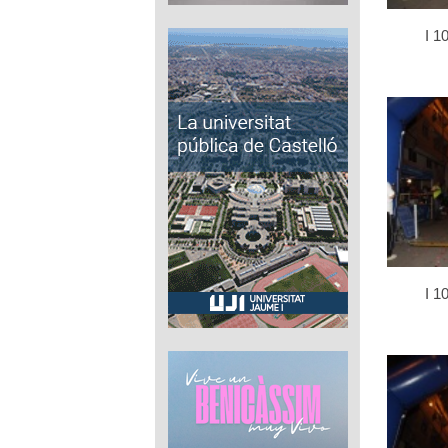
I 1
I 1