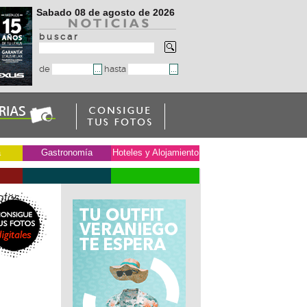
Sabado 08 de agosto de 2026
b u s c a r
de
hasta
a
Gastronomía
Hoteles y Alojamiento
otos