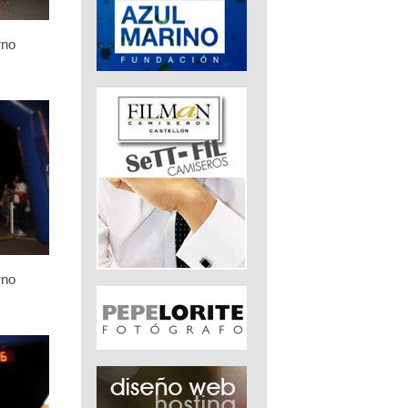
rno
rno