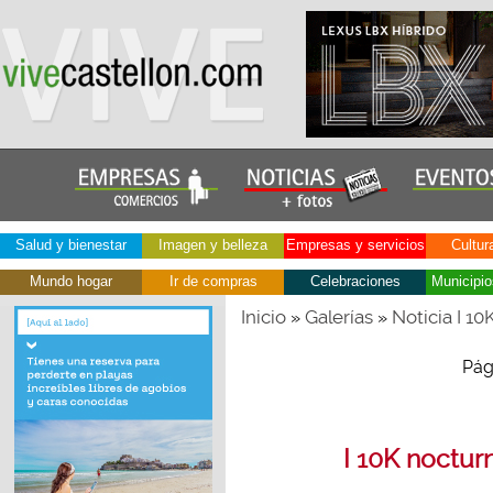
Salud y bienestar
Imagen y belleza
Empresas y servicios
Cultur
Mundo hogar
Ir de compras
Celebraciones
Municipio
Inicio
Galerías
Noticia I 1
»
»
Pág
I 10K noctur