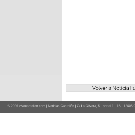
Volver a Noticia I
© 2026 vivecastellon.com | Noticias Castellón | C/ La Olivera, 5 - portal 1 - 1B - 12005 