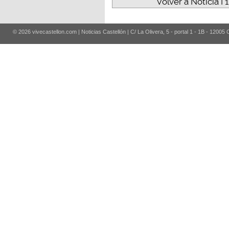
Volver a Noticia I
© 2026 vivecastellon.com | Noticias Castellón | C/ La Olivera, 5 - portal 1 - 1B - 12005 