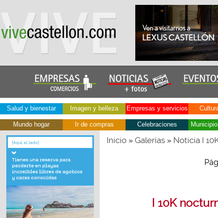
Salud y bienestar
Imagen y belleza
Empresas y servicios
Cultur
Mundo hogar
Ir de compras
Celebraciones
Municipio
Inicio
Galerías
Noticia I 1
»
»
Pág
I 10K noctur