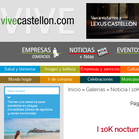
Salud y bienestar
Imagen y belleza
Empresas y servicios
Cultur
Mundo hogar
Ir de compras
Celebraciones
Municipio
Inicio
Galerías
Noticia I 1
»
»
Pág
I 10K noctur