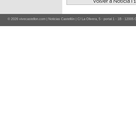
Volver a Noticia I
© 2026 vivecastellon.com | Noticias Castellón | C/ La Olivera, 5 - portal 1 - 1B - 12005 