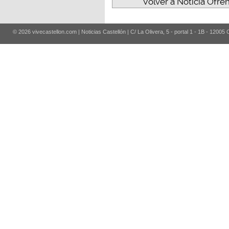
Volver a Noticia Ofre
© 2026 vivecastellon.com | Noticias Castellón | C/ La Olivera, 5 - portal 1 - 1B - 12005 