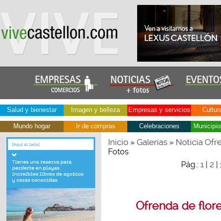
Salud y bienestar
Imagen y belleza
Empresas y servicios
Cultur
Mundo hogar
Ir de compras
Celebraciones
Municipio
Inicio
Galerías
Noticia Ofr
»
»
Fotos
1
2
Pág.:
|
|
Ofrenda de flor