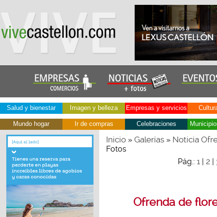
Salud y bienestar
Imagen y belleza
Empresas y servicios
Cultur
Mundo hogar
Ir de compras
Celebraciones
Municipio
Inicio
Galerías
Noticia Ofr
»
»
Fotos
1
2
Pág.:
|
|
Ofrenda de flor