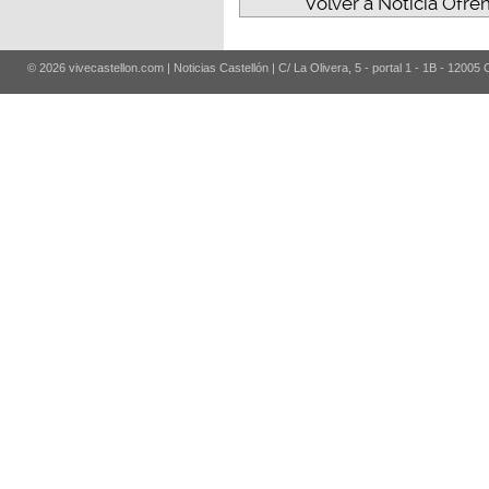
Volver a Noticia Ofre
© 2026 vivecastellon.com | Noticias Castellón | C/ La Olivera, 5 - portal 1 - 1B - 12005 