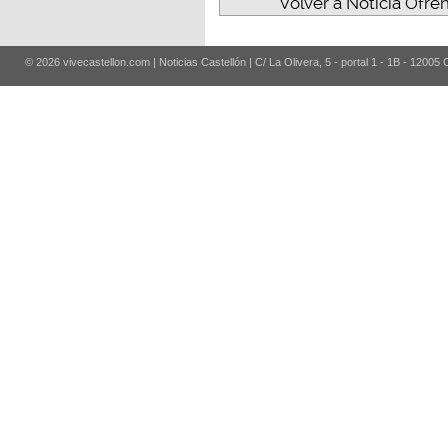
Volver a Noticia Ofre
© 2026 vivecastellon.com | Noticias Castellón | C/ La Olivera, 5 - portal 1 - 1B - 12005 