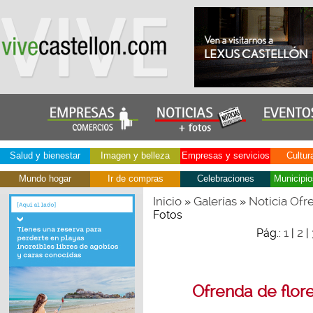
Salud y bienestar
Imagen y belleza
Empresas y servicios
Cultur
Mundo hogar
Ir de compras
Celebraciones
Municipio
Inicio
Galerías
Noticia Ofr
»
»
Fotos
1
2
Pág.:
|
|
Ofrenda de flor