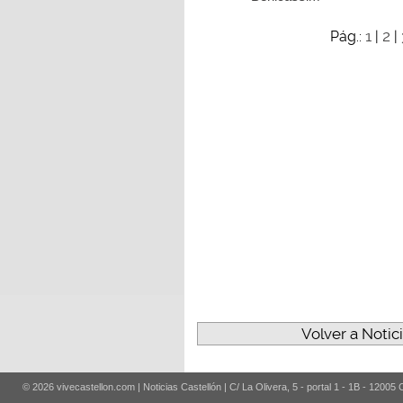
1
2
Pág.:
|
|
Volver a Notic
© 2026 vivecastellon.com | Noticias Castellón | C/ La Olivera, 5 - portal 1 - 1B - 12005 