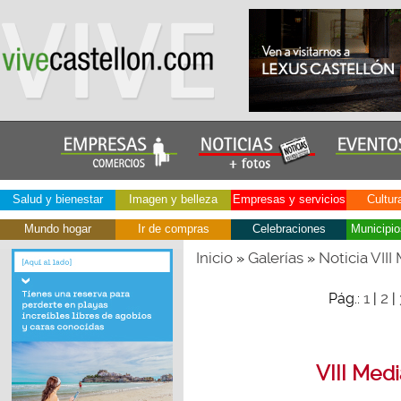
Salud y bienestar
Imagen y belleza
Empresas y servicios
Cultur
Mundo hogar
Ir de compras
Celebraciones
Municipio
Inicio
Galerías
Noticia VII
»
»
1
2
Pág.:
|
|
VIII Med