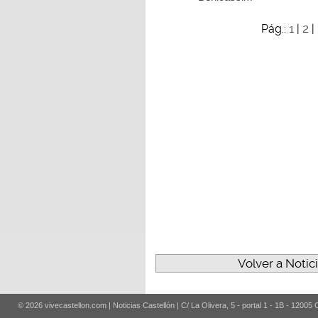
1
2
Pág.:
|
|
Volver a Notic
© 2026 vivecastellon.com | Noticias Castellón | C/ La Olivera, 5 - portal 1 - 1B - 12005 