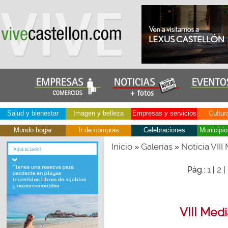
Salud y bienestar
Imagen y belleza
Empresas y servicios
Cultur
Mundo hogar
Ir de compras
Celebraciones
Municipio
Inicio
Galerías
Noticia VII
»
»
1
2
Pág.:
|
|
VIII Med