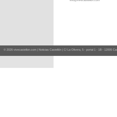
info@vivecastellon.com
© 2026 vivecastellon.com | Noticias Castellón | C/ La Olivera, 5 - portal 1 - 1B - 12005 Ca