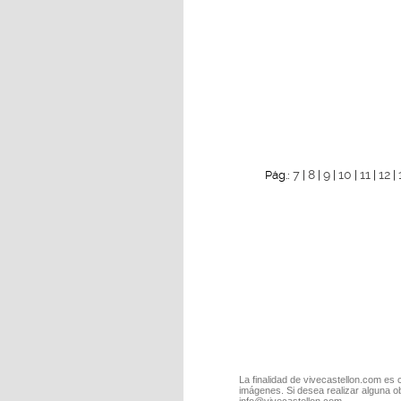
7
8
9
10
11
12
Pág.:
|
|
|
|
|
|
La finalidad de vivecastellon.com es 
imágenes. Si desea realizar alguna o