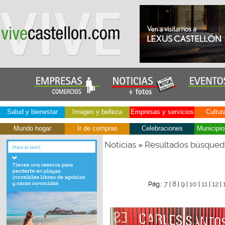
Salud y bienestar
Imagen y belleza
Empresas y servicios
Cultur
Mundo hogar
Ir de compras
Celebraciones
Municipio
Noticias
Resultados búsque
»
7
8
9
10
11
12
Pág.:
|
|
|
|
|
|