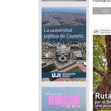
Fundació C
07 -