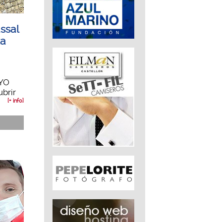
ssal
xa
AYO
ubrir
[+ info]
ó