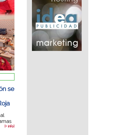
ón se
Roja
al
ramas
[+ info]