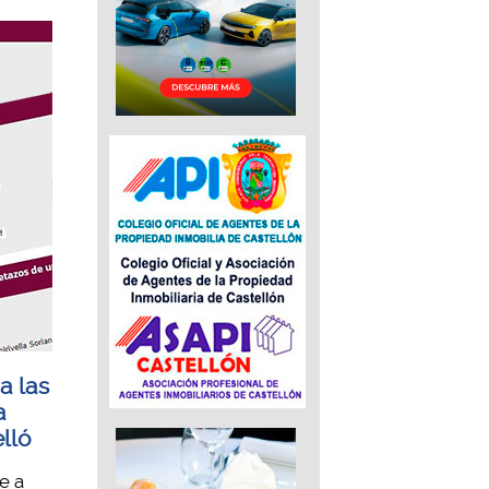
a las
a
lló
e a