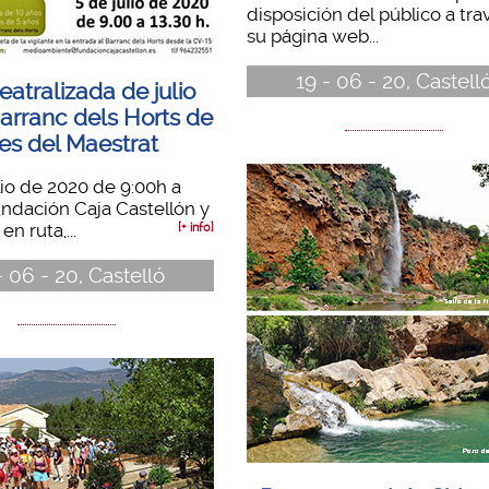
disposición del público a tra
su página web...
19 - 06 - 20, Castell
eatralizada de julio
Barranc dels Horts de
es del Maestrat
ulio de 2020 de 9:00h a
undación Caja Castellón y
en ruta,...
[+ info]
- 06 - 20, Castelló