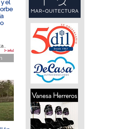
 y el
gorbe
ja
io
...
[+ info]
ón