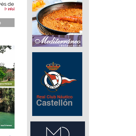
vés de
[+ info]
ó