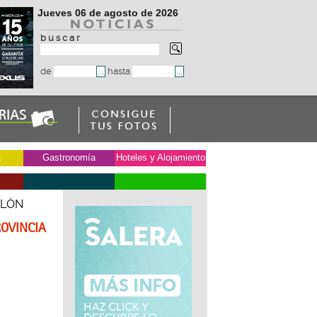
Jueves 06 de agosto de 2026
b u s c a r
de
hasta
a
Gastronomía
Hoteles y Alojamiento
LLÓN
ROVINCIA