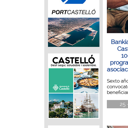
Banki
Cas
10
progra
asociac
Sexto año
convocato
beneficiar
25 