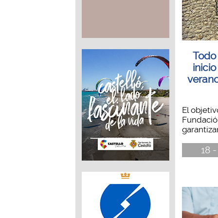
Todo 
inici
verano
El objetiv
Fundació 
garantizar
18 -