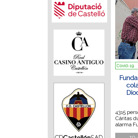
Covid-19
Funda
col
Dio
4315 pers
Cáritas d
alarma Fu
19 