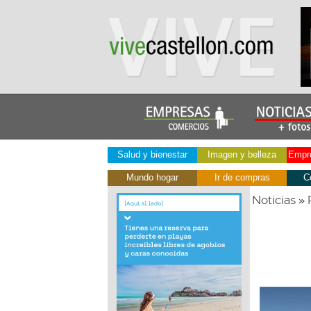
Salud y bienestar
Imagen y belleza
Empre
Mundo hogar
Ir de compras
C
Noticias
»