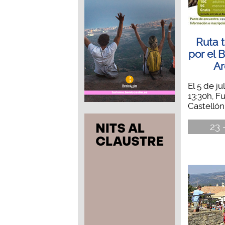
Ruta t
por el 
Ar
El 5 de j
13:30h, F
Castellón 
23 