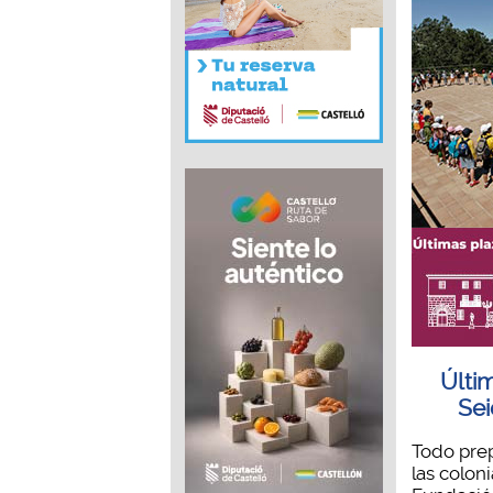
Últi
Sei
Todo prep
las colon