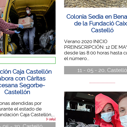
Colonia Sedia en Bena
de la Fundació Cai
Castelló
Verano 2020 INICIO
PREINSCRIPCIÓN: 12 DE M
desde las 8:00 horas hasta c
el número...
11 - 05 - 20, Castell
ción Caja Castellón
abora con Cáritas
cesana Segorbe-
Castellón
onas atendidas por
urante el estado de
ndación Caja Castellón,...
[+ info]
- 05 - 20, Castelló