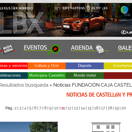
sas y servicios
Cultura y Ocio
Deporte
Enseñanz
elebraciones
Municipios Castellón
Mundo motor
Resultados búsqueda
» Noticias FUNDACIÓN CAJA CASTE
NOTICIAS DE CASTELLóN Y P
2
3
4
5
6
7
8
9
10
12
13
14
15
16
17
18
19
20
Pág.:
|
|
|
|
|
|
|
|
|
11
|
|
|
|
|
|
|
|
|