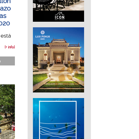
llón
lazo
las
2020
 está
[+ info]
ó