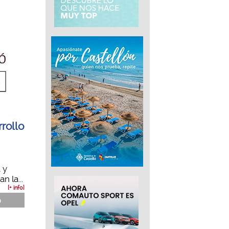
rollo
 y
n la...
[+ info]
ó