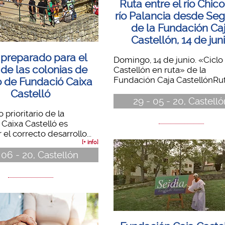
Ruta entre el río Chico
río Palancia desde Se
de la Fundación Ca
Castellón, 14 de jun
preparado para el
Domingo, 14 de junio. «Ciclo
o de las colonias de
Castellón en ruta» de la
Fundación Caja CastellónRuta
 de Fundació Caixa
Castelló
29 - 05 - 20, Castell
o prioritario de la
Caixa Castelló es
 el correcto desarrollo...
[+ info]
 06 - 20, Castellón