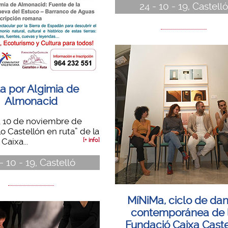
24 - 10 - 19, Castelló
a por Algimia de
Almonacid
 10 de noviembre de
lo Castellón en ruta” de la
Caixa...
[+ info]
- 10 - 19, Castelló
MíNiMa, ciclo de da
contemporánea de 
Fundació Caixa Caste