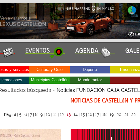
sas y servicios
Cultura y Ocio
Deporte
Enseñanz
elebraciones
Municipios Castellón
Mundo motor
Resultados búsqueda
» Noticias FUNDACIÓN CAJA CASTE
NOTICIAS DE CASTELLóN Y P
4
5
6
7
8
9
10
11
12
14
15
16
17
18
19
20
21
22
Pág.:
|
|
|
|
|
|
|
|
|
13
|
|
|
|
|
|
|
|
|