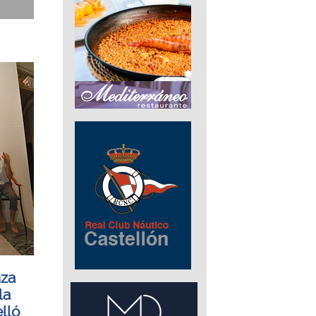
nza
la
lló