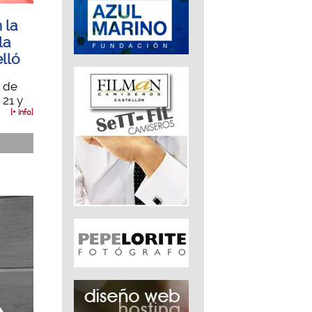
 la
la
lló
 de
 21 y
[+ info]