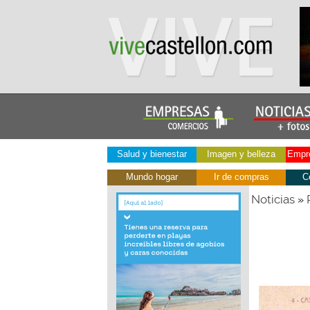
Salud y bienestar
Imagen y belleza
Empre
Mundo hogar
Ir de compras
C
Noticias
»