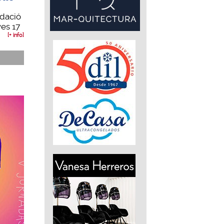
ndació
ves 17
[+ info]