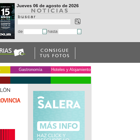
Jueves 06 de agosto de 2026
b u s c a r
de
hasta
a
Gastronomía
Hoteles y Alojamiento
LLÓN
ROVINCIA