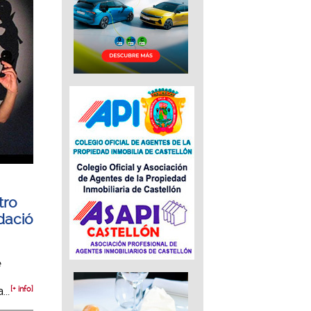
tro
dació
e
..
[+ info]