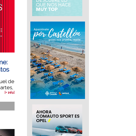
me:
ntos
uel de
artes,
[+ info]