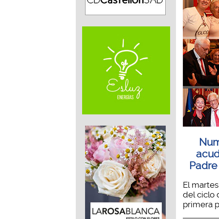
Num
acud
Padre
El martes
del ciclo
primera pe