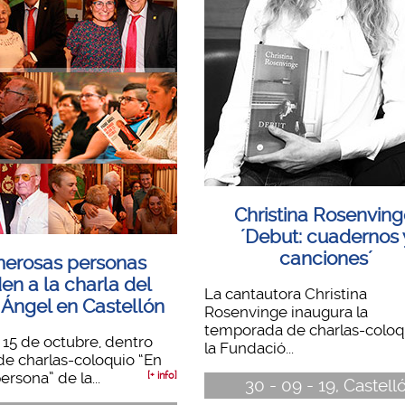
Christina Rosenving
´Debut: cuadernos 
canciones´
erosas personas
en a la charla del
La cantautora Christina
 Ángel en Castellón
Rosenvinge inaugura la
temporada de charlas-coloq
 15 de octubre, dentro
la Fundació...
 de charlas-coloquio “En
rsona” de la...
[+ info]
30 - 09 - 19, Castell