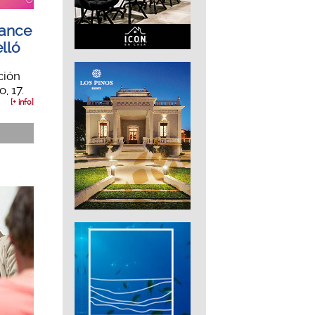
mance
lló
ción
, 17.
[+ info]