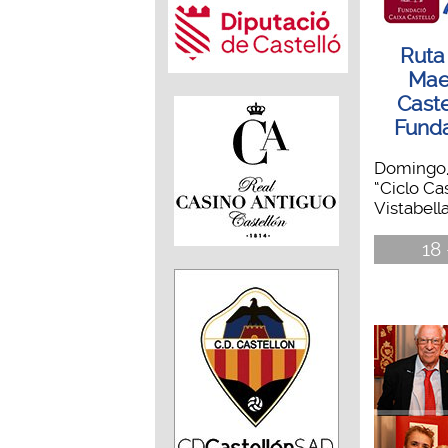
Ruta 
Maes
Caste
Funda
Domingo,
“Ciclo Ca
Vistabella 
18 