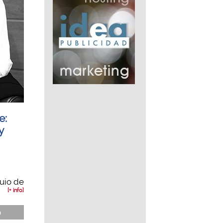
e:
y
uio de
[+ info]
ó