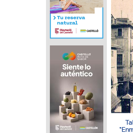
Ta
“Enm