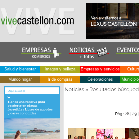
Salud y bienestar
Imagen y belleza
Empresas y servicios
Cultur
Mundo hogar
Ir de compras
Celebraciones
Municipio
Noticias
Resultados búsque
»
28
29
Pág.:
|