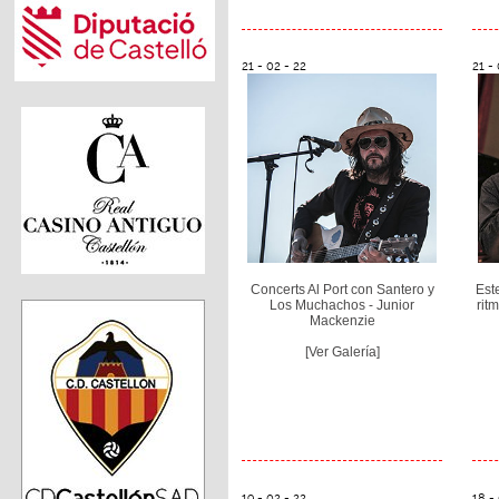
21 - 02 - 22
21 - 
Concerts Al Port con Santero y
Est
Los Muchachos - Junior
rit
Mackenzie
[Ver Galería]
19 - 02 - 22
18 -