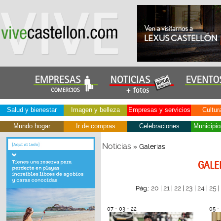
Salud y bienestar
Imagen y belleza
Empresas y servicios
Cultur
Mundo hogar
Ir de compras
Celebraciones
Municipio
Noticias
» Galerias
GALE
20
21
22
23
24
25
Pág.:
|
|
|
|
|
|
07 - 03 - 22
05 -