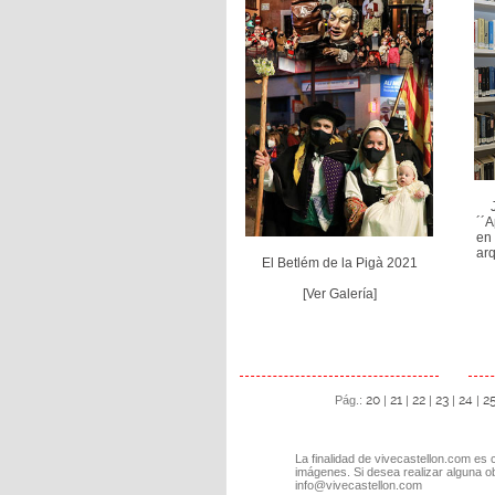
´´
en
arq
El Betlém de la Pigà 2021
[Ver Galería]
20
21
22
23
24
2
Pág.:
|
|
|
|
|
La finalidad de vivecastellon.com es 
imágenes. Si desea realizar alguna o
info@vivecastellon.com