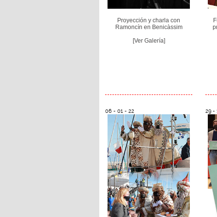
Proyección y charla con
F
Ramoncín en Benicàssim
p
[Ver Galería]
06 - 01 - 22
29 - 