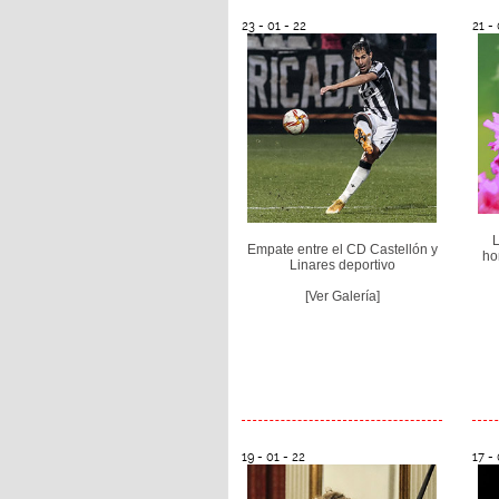
23 - 01 - 22
21 - 
L
Empate entre el CD Castellón y
ho
Linares deportivo
[Ver Galería]
19 - 01 - 22
17 - 