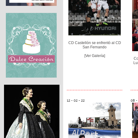
CD Castellón se enfrentó al CD
San Fernando
[Ver Galería]
Co
Lu
12 - 02 - 22
08 -