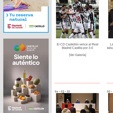
El CD Castellón vence al Real
La
Madrid Castilla por 3-0
tall
[Ver Galería]
04 - 03 - 22
02 -