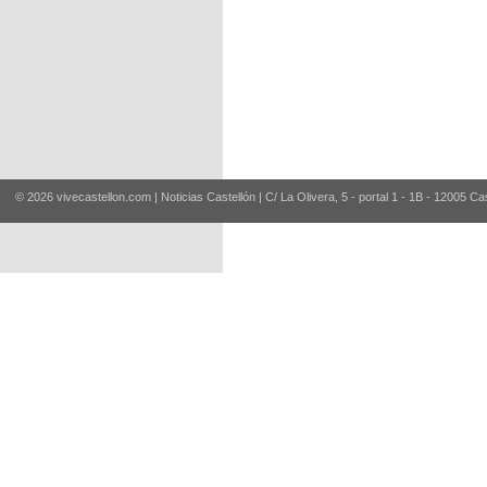
© 2026 vivecastellon.com | Noticias Castellón | C/ La Olivera, 5 - portal 1 - 1B - 12005 Ca