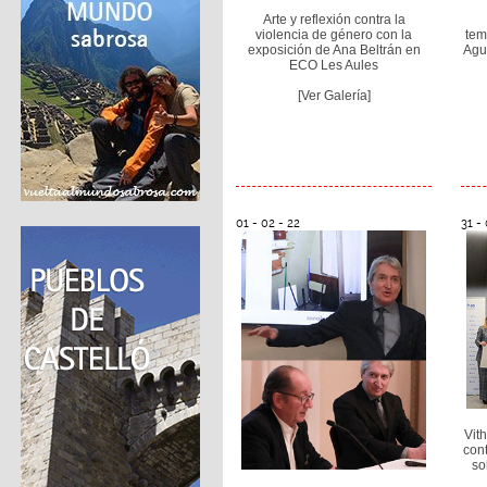
Arte y reflexión contra la
violencia de género con la
tem
exposición de Ana Beltrán en
Agu
ECO Les Aules
[Ver Galería]
01 - 02 - 22
31 - 
Vit
cont
so