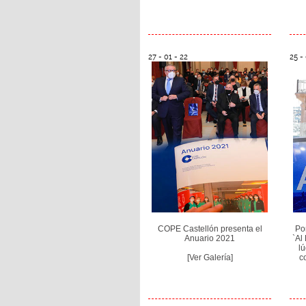
27 - 01 - 22
25 - 
COPE Castellón presenta el
Po
Anuario 2021
`Al
lú
[Ver Galería]
c