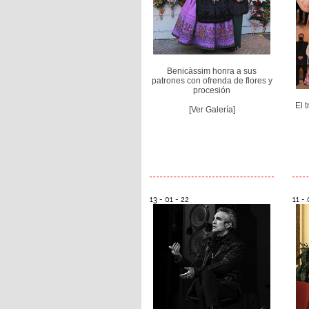
Benicàssim honra a sus
patrones con ofrenda de flores y
procesión
El 
[Ver Galería]
13 - 01 - 22
11 - 