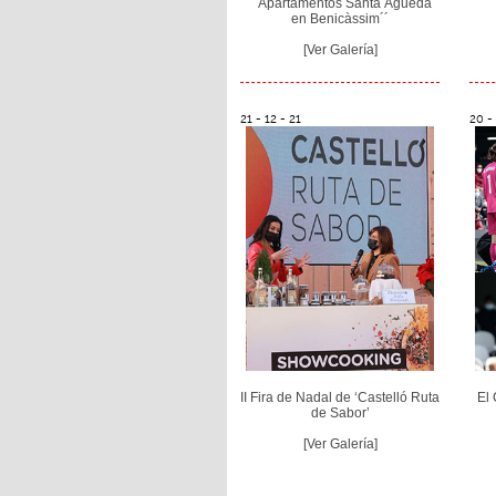
´´Apartamentos Santa Águeda
en Benicàssim´´
[Ver Galería]
21 - 12 - 21
20 - 
II Fira de Nadal de ‘Castelló Ruta
El 
de Sabor’
[Ver Galería]