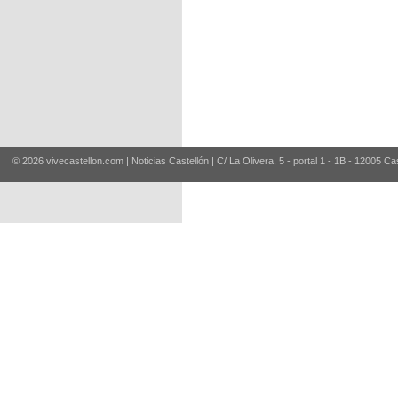
© 2026 vivecastellon.com | Noticias Castellón | C/ La Olivera, 5 - portal 1 - 1B - 12005 Ca