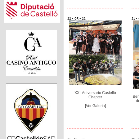
22 - 05 - 22
21 - 
XXII Aniversario Castelló
Ben
Chapter
d
[Ver Galería]
21 - 05 - 22
19 - 