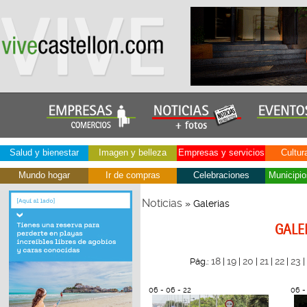
Salud y bienestar
Imagen y belleza
Empresas y servicios
Cultur
Mundo hogar
Ir de compras
Celebraciones
Municipio
Noticias
» Galerias
GALE
18
19
20
21
22
23
Pág.:
|
|
|
|
|
|
06 - 06 - 22
06 -