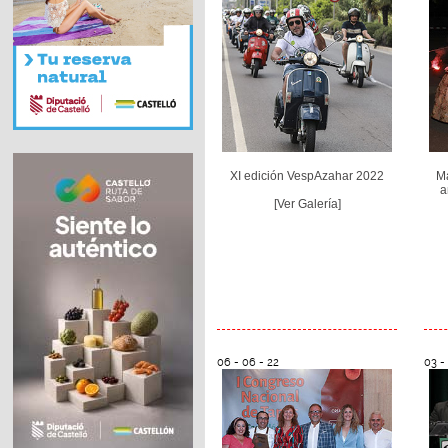
XI edición VespAzahar 2022
Ma
a
[Ver Galería]
06 - 06 - 22
03 -