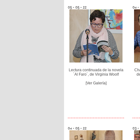
05 - 05 - 22
04 -
Lectura continuada de la novela
Cha
´Al Faro´, de Virginia Woolf
d
[Ver Galería]
04 - 05 - 22
03 -