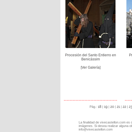
Procesión del Santo Entierro en
P
Benicàssim
[Ver Galería]
18
19
20
21
22
2
Pág.:
|
|
|
|
|
La finalidad de vivecastellon.com es 
imágenes. Si desea realizar alguna o
info@vivecastellon.com