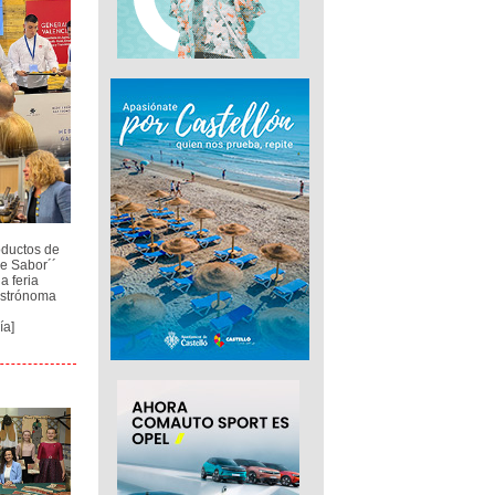
oductos de
de Sabor´´
a feria
astrónoma
ía]