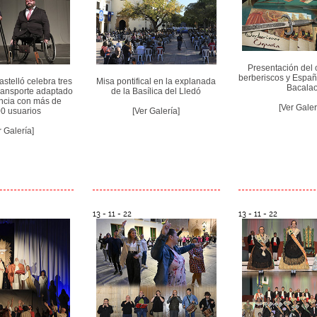
Presentación del 
berberiscos y Españ
elló celebra tres
Misa pontifical en la explanada
Bacala
ransporte adaptado
de la Basílica del Lledó
incia con más de
[Ver Galer
0 usuarios
[Ver Galería]
r Galería]
13 - 11 - 22
13 - 11 - 22