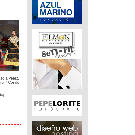
adia Pérez,
ata 7 Cor de
t
ía]