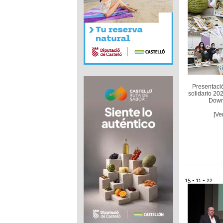
Presentació
solidario 20
Down
[Ve
15 - 11 - 22