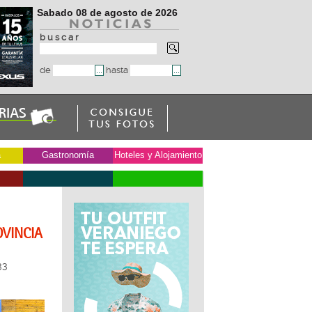
Sabado 08 de agosto de 2026
b u s c a r
de
hasta
a
Gastronomía
Hoteles y Alojamiento
OVINCIA
33