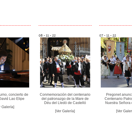
08 - 11 - 22
07 - 11 - 22
rno, concierto de
Conmemoración del centenario
Pregonet anunci
David Lao Elipe
del patronazgo de la Mare de
Centenario Patr
Déu del Lledó de Castelló
Nuestra Señora 
r Galería]
[Ver Galería]
[Ver Galer