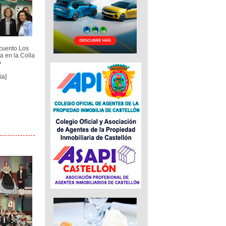
cuento Los
a en la Colla
o
ía]