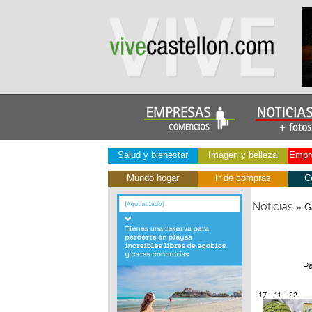
Salud y bienestar
Imagen y belleza
Empre
Mundo hogar
Ir de compras
C
Noticias
» G
Pá
17 - 11 - 22