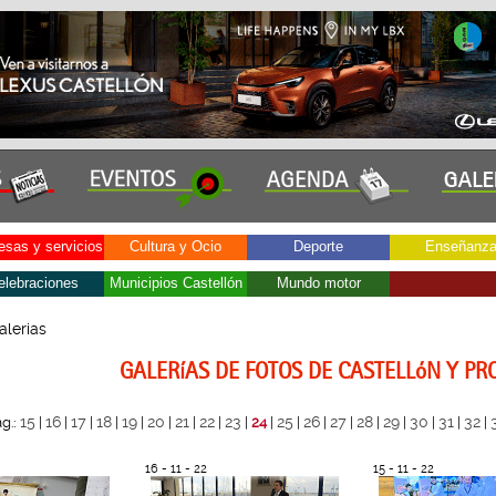
sas y servicios
Cultura y Ocio
Deporte
Enseñanz
elebraciones
Municipios Castellón
Mundo motor
alerias
GALERíAS DE FOTOS DE CASTELLóN Y PR
15
16
17
18
19
20
21
22
23
25
26
27
28
29
30
31
32
g.:
|
|
|
|
|
|
|
|
|
24
|
|
|
|
|
|
|
|
|
16 - 11 - 22
15 - 11 - 22