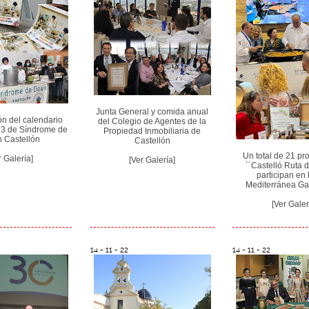
Junta General y comida anual
n del calendario
del Colegio de Agentes de la
23 de Síndrome de
Propiedad Inmobiliaria de
 Castellón
Castellón
Un total de 21 pr
r Galería]
[Ver Galería]
´´Castelló Ruta 
participan en l
Mediterránea G
[Ver Galer
14 - 11 - 22
14 - 11 - 22