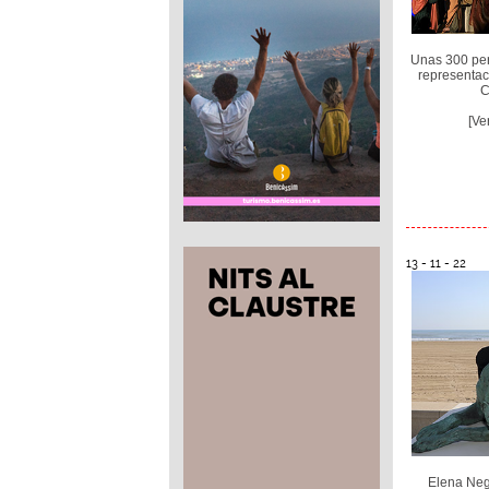
Unas 300 per
representac
C
[Ve
13 - 11 - 22
Elena Neg