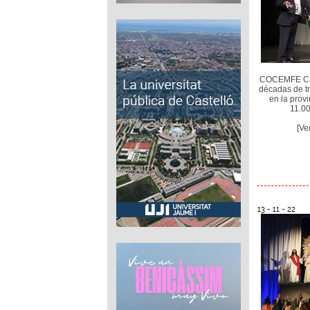
COCEMFE Cast
décadas de t
en la prov
11.00
[Ve
13 - 11 - 22