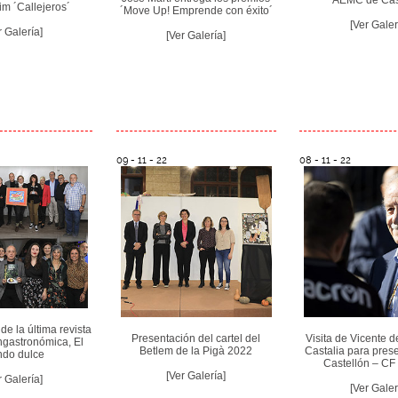
AEMC de Cas
m ´Callejeros´
´Move Up! Emprende con éxito´
[Ver Galer
r Galería]
[Ver Galería]
09 - 11 - 22
08 - 11 - 22
de la última revista
Presentación del cartel del
Visita de Vicente 
ngastronómica, El
Betlem de la Pigà 2022
Castalia para pres
do dulce
Castellón – CF I
[Ver Galería]
r Galería]
[Ver Galer