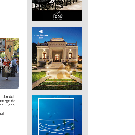
ador del
onazgo de
del Lledo
ía]