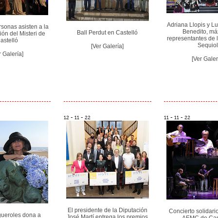
Adriana Llopis y Lu
sonas asisten a la
Benedito, m
Ball Perdut en Castelló
ión del Misteri de
representantes de 
astelló
Sequiol
[Ver Galería]
r Galería]
[Ver Galer
12 - 11 - 22
11 - 11 - 22
El presidente de la Diputación
Concierto solidari
ueroles dona a
José Martí entrega los premios