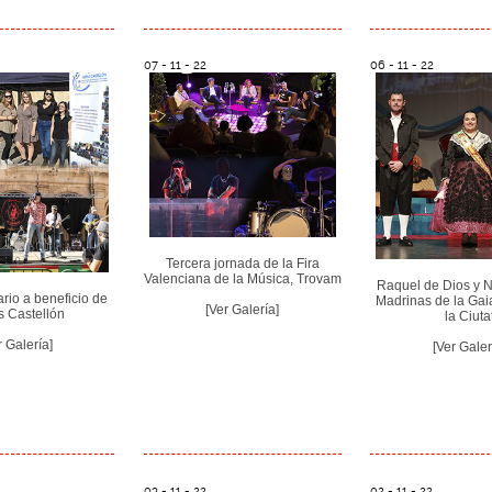
07 - 11 - 22
06 - 11 - 22
Tercera jornada de la Fira
Valenciana de la Música, Trovam
Raquel de Dios y N
ario a beneficio de
Madrinas de la Gai
[Ver Galería]
 Castellón
la Ciuta
r Galería]
[Ver Galer
03 - 11 - 22
02 - 11 - 22