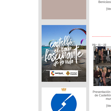
Benicàssi
[Ve
09 - 11 - 22
Presentación 
de Castelló
mun
[Ve