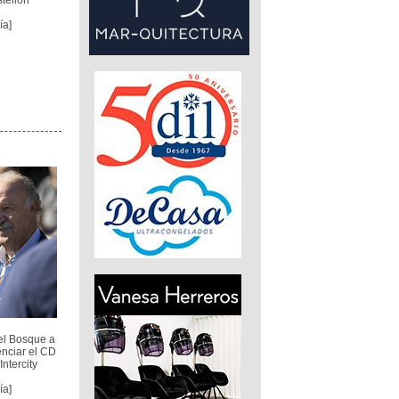
tellón
ía]
del Bosque a
enciar el CD
ntercity
ía]