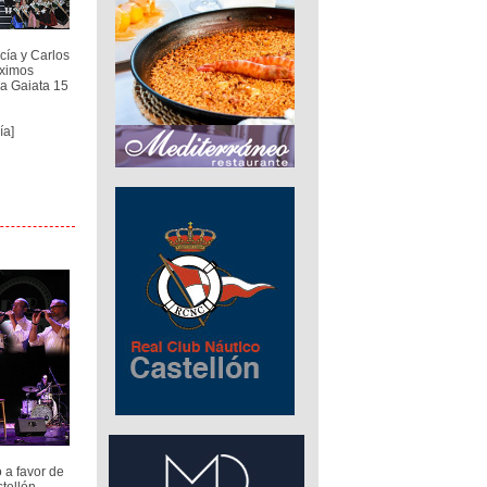
cía y Carlos
áximos
la Gaiata 15
ía]
o a favor de