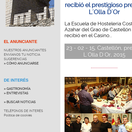
recibió el prestigioso p
L´Olla D´Or
La Escuela de Hostelería Cos
Azahar del Grao de Castellón
recibió en el Casino...
EL ANUNCIANTE
23 - 02 - 15, Castellón, p
NUESTROS ANUNCIANTES
L´Olla D´Or, 2015
ENVÍANOS TU NOTICIA
SUGERENCIAS
» CÓMO ANUNCIARSE
DE INTERÉS
» GASTRONOMÍA
» ENTREVISTAS
» BUSCAR NOTICIAS
TELÉFONOS DE INTERÉS
Política de cookies