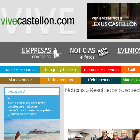
Salud y bienestar
Imagen y belleza
Empresas y servicios
Cultur
Mundo hogar
Ir de compras
Celebraciones
Municipio
Noticias
Resultados búsque
»